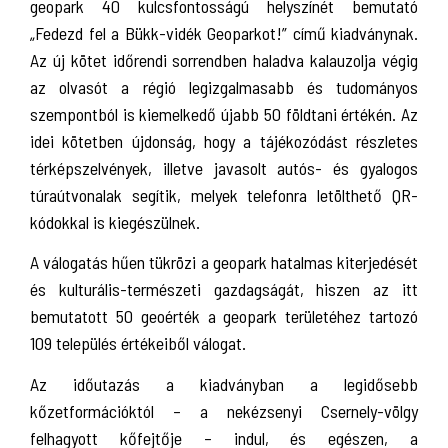
geopark 40 kulcsfontosságú helyszínét bemutató
„Fedezd fel a Bükk-vidék Geoparkot!” című kiadványnak.
Az új kötet időrendi sorrendben haladva kalauzolja végig
az olvasót a régió legizgalmasabb és tudományos
szempontból is kiemelkedő újabb 50 földtani értékén. Az
idei kötetben újdonság, hogy a tájékozódást részletes
térképszelvények, illetve javasolt autós- és gyalogos
túraútvonalak segítik, melyek telefonra letölthető QR-
kódokkal is kiegészülnek.
A válogatás hűen tükrözi a geopark hatalmas kiterjedését
és kulturális-természeti gazdagságát, hiszen az itt
bemutatott 50 geoérték a geopark területéhez tartozó
109 település értékeiből válogat.
Az időutazás a kiadványban a legidősebb
kőzetformációktól – a nekézsenyi Csernely-völgy
felhagyott kőfejtője – indul, és egészen, a