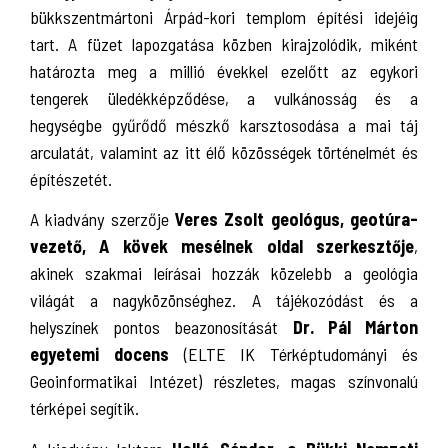
bükkszentmártoni Árpád-kori templom építési idejéig
tart. A füzet lapozgatása közben kirajzolódik, miként
határozta meg a millió évekkel ezelőtt az egykori
tengerek üledékképződése, a vulkánosság és a
hegységbe gyűrődő mészkő karsztosodása a mai táj
arculatát, valamint az itt élő közösségek történelmét és
építészetét.
A kiadvány szerzője
Veres Zsolt geológus, geotúra-
vezető, A kövek mesélnek oldal szerkesztője
,
akinek szakmai leírásai hozzák közelebb a geológia
világát a nagyközönséghez. A tájékozódást és a
helyszínek pontos beazonosítását
Dr. Pál Márton
egyetemi docens
(ELTE IK Térképtudományi és
Geoinformatikai Intézet) részletes, magas színvonalú
térképei segítik.