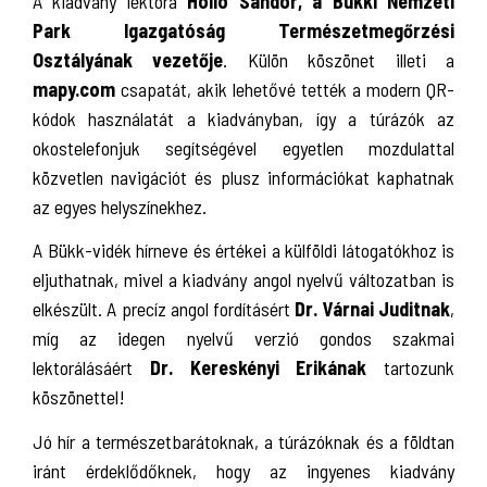
A kiadvány lektora
Holló Sándor, a Bükki Nemzeti
Park Igazgatóság Természetmegőrzési
Osztályának vezetője
. Külön köszönet illeti a
mapy.com
csapatát, akik lehetővé tették a modern QR-
kódok használatát a kiadványban, így a túrázók az
okostelefonjuk segítségével egyetlen mozdulattal
közvetlen navigációt és plusz információkat kaphatnak
az egyes helyszínekhez.
A Bükk-vidék hírneve és értékei a külföldi látogatókhoz is
eljuthatnak, mivel a kiadvány angol nyelvű változatban is
elkészült. A precíz angol fordításért
Dr. Várnai Judit
nak
,
míg az idegen nyelvű verzió gondos szakmai
lektorálásáért
Dr. Kereskényi Eriká
nak
tartozunk
köszönettel!
Jó hír a természetbarátoknak, a túrázóknak és a földtan
iránt érdeklődőknek, hogy az ingyenes kiadvány