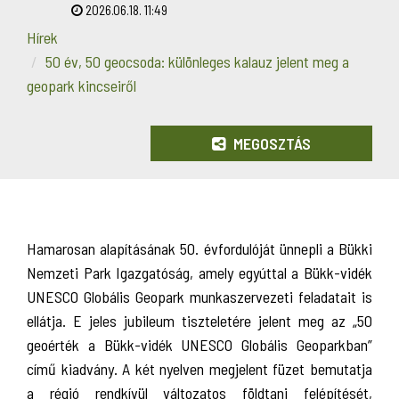
2026.06.18. 11:49
Hírek
50 év, 50 geocsoda: különleges kalauz jelent meg a
geopark kincseiről
MEGOSZTÁS
Hamarosan alapításának 50. évfordulóját ünnepli a Bükki
Nemzeti Park Igazgatóság, amely egyúttal a Bükk-vidék
UNESCO Globális Geopark munkaszervezeti feladatait is
ellátja. E jeles jubileum tiszteletére jelent meg az „50
geoérték a Bükk-vidék UNESCO Globális Geoparkban”
című kiadvány. A két nyelven megjelent füzet bemutatja
a régió rendkívül változatos földtani felépítését,