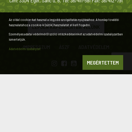
Cím: 3304 Eger, Sánc u. 6. Tel: 36/411-581 Fax: 36/412-791
Az oldal cookie-kat használ a legjobb szolgáltatás nyújtásához. A honlap további
használatához a cookie-k (sütik) használatát el kell fogadni.
LÉPJEN KAPCSOLATBA VELÜNK
Személyes adatai védelméről szóló intézkedéseinket az adatvédelmi szabályzatban
ismertetjük.
IMPRESSZUM
ÁSZF
ADATVÉDELEM
Adatvédelmi szabályzat
MEGÉRTETTEM