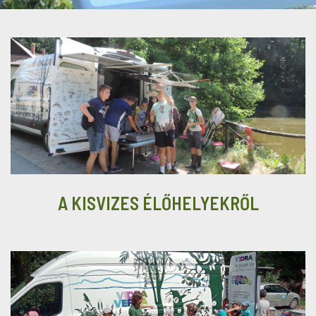
A KISVIZES ÉLŐHELYEKRŐL