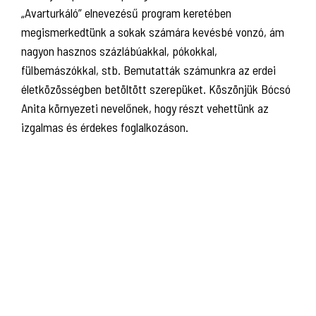
„Avarturkáló” elnevezésű program keretében
megismerkedtünk a sokak számára kevésbé vonzó, ám
nagyon hasznos százlábúakkal, pókokkal,
fülbemászókkal, stb. Bemutatták számunkra az erdei
életközösségben betöltött szerepüket. Köszönjük Bócsó
Anita környezeti nevelőnek, hogy részt vehettünk az
izgalmas és érdekes foglalkozáson.