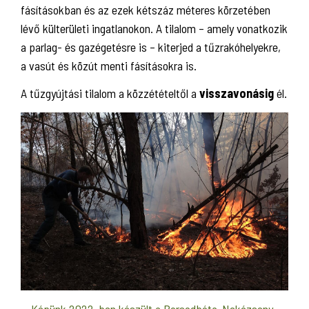
fásításokban és az ezek kétszáz méteres körzetében
lévő külterületi ingatlanokon. A tilalom – amely vonatkozik
a parlag- és gazégetésre is – kiterjed a tűzrakóhelyekre,
a vasút és közút menti fásításokra is.
A tűzgyújtási tilalom a közzétételtől a
visszavonásig
él.
Képünk 2022-ben készült a Borsodbóta-Nekézseny-