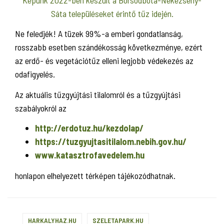
Sáta településeket érintő tűz idején.
Ne feledjék! A tüzek 99%-a emberi gondatlanság,
rosszabb esetben szándékosság következménye, ezért
az erdő- és vegetációtűz elleni legjobb védekezés az
odafigyelés.
Az aktuális tűzgyújtási tilalomról és a tűzgyújtási
szabályokról az
http://erdotuz.hu/kezdolap/
https://tuzgyujtasitilalom.nebih.gov.hu/
www.katasztrofavedelem.hu
honlapon elhelyezett térképen tájékozódhatnak.
HARKALYHAZ.HU
SZELETAPARK.HU