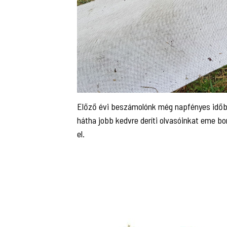
Előző évi beszámolónk még napfényes időben 
hátha jobb kedvre deríti olvasóinkat eme b
el.