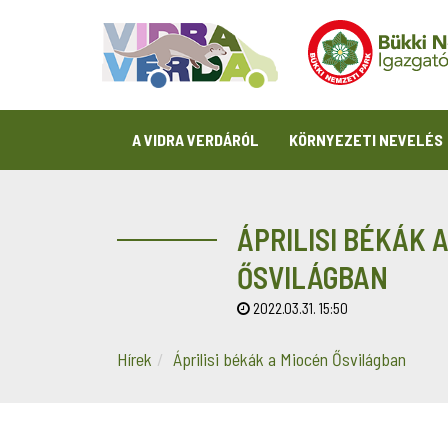
A VIDRA VERDÁRÓL
KÖRNYEZETI NEVELÉS
ÁPRILISI BÉKÁK 
ŐSVILÁGBAN
2022.03.31. 15:50
Hírek
Áprilisi békák a Miocén Ősvilágban