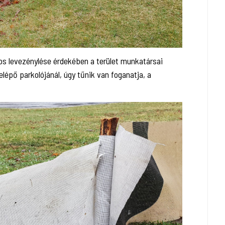
gos levezénylése érdekében a terület munkatársai
elépő parkolójánál, úgy tűnik van foganatja, a