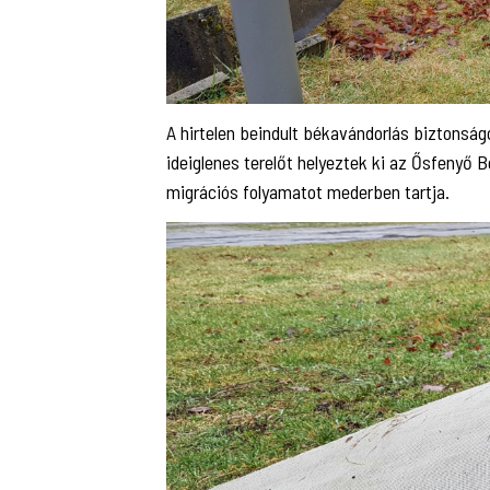
A hirtelen beindult békavándorlás biztonsá
ideiglenes terelőt helyeztek ki az Ősfenyő B
migrációs folyamatot mederben tartja.