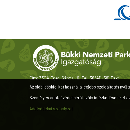
Cím: 3304 Eger, Sánc u. 6. Tel: 36/411-581 Fax:
36/412-791
Az oldal cookie-kat használ a legjobb szolgáltatás nyújt
Személyes adatai védelméről szóló intézkedéseinket a
Adatvédelmi szabályzat