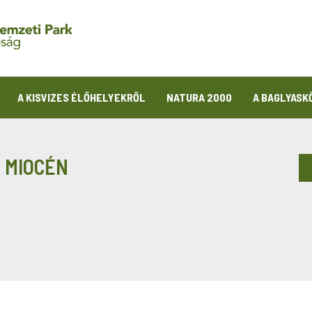
A KISVIZES ÉLŐHELYEKRŐL
NATURA 2000
A BAGLYASK
A MIOCÉN