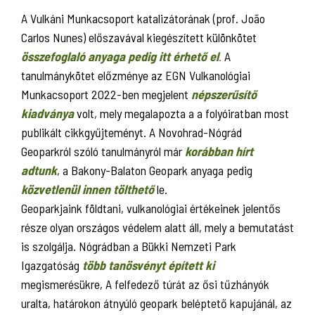
A Vulkáni Munkacsoport katalizátorának (prof. João
Carlos Nunes) előszavával kiegészített különkötet
összefoglaló anyaga pedig itt érhető el
.
A
tanulmánykötet előzménye az EGN Vulkanológiai
Munkacsoport 2022-ben megjelent
népszerűsítő
kiadványa
volt, mely megalapozta a a folyóiratban most
publikált cikkgyűjteményt. A Novohrad-Nógrád
Geoparkról szóló tanulmányról már
korábban hírt
adtunk
, a Bakony-Balaton Geopark anyaga pedig
közvetlenül innen tölthető
le.
Geoparkjaink földtani, vulkanológiai értékeinek jelentős
része olyan országos védelem alatt áll, mely a bemutatást
is szolgálja. Nógrádban a Bükki Nemzeti Park
Igazgatóság
több tanösvényt épített ki
megismerésükre, A felfedező túrát az ősi tűzhányók
uralta, határokon átnyúló geopark beléptető kapujánál, az