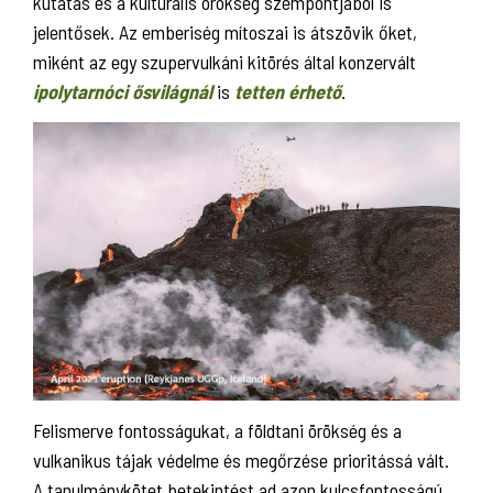
kutatás és a kulturális örökség szempontjából is
jelentősek. Az emberiség mítoszai is átszövik őket,
miként az egy szupervulkáni kitörés által konzervált
ipolytarnóci ősvilágnál
is
tetten érhető
.
Felismerve fontosságukat, a földtani örökség és a
vulkanikus tájak védelme és megőrzése prioritássá vált.
A tanulmánykötet betekintést ad azon kulcsfontosságú