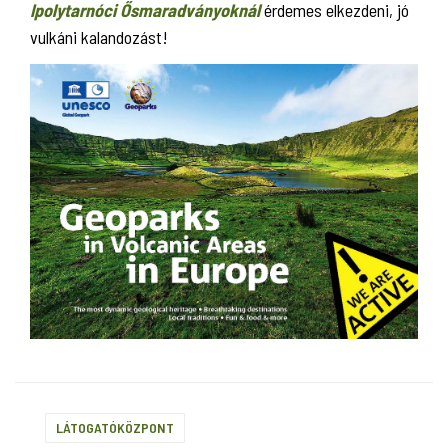
Ipolytarnóci Ősmaradványoknál
érdemes elkezdeni, jó
vulkáni kalandozást!
LÁTOGATÓKÖZPONT