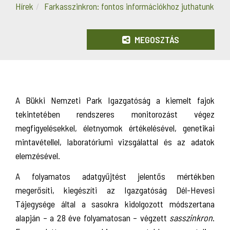
Hírek
Farkasszinkron: fontos információkhoz juthatunk
MEGOSZTÁS
A Bükki Nemzeti Park Igazgatóság a kiemelt fajok
tekintetében rendszeres monitorozást végez
megfigyelésekkel, életnyomok értékelésével, genetikai
mintavétellel, laboratóriumi vizsgálattal és az adatok
elemzésével.
A folyamatos adatgyűjtést jelentős mértékben
megerősíti, kiegészíti az Igazgatóság Dél-Hevesi
Tájegysége által a sasokra kidolgozott módszertana
alapján – a 28 éve folyamatosan – végzett
sasszinkron
.