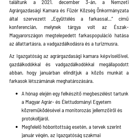
találtunk a 2021. december 3-án, a Nemzeti
Agrárgazdasági Kamara és Füzér Község Önkormányzata
által szervezett „Együttélés a farkassal...” című
konferencián, melynek tárgya volt az Észak-
Magyarországon megtelepedett farkaspopuláció hatása
az állattartásra, a vadgazdálkodásra és a turizmusra.
Az Igazgatóság az agrárgazdasági kamara képviselőivel,
gazdálkodókkal és vadgazdálkodókkal megállapodott
abban, hogy januárban elindítjuk a közös munkát a
farkasok létszámának meghatározására.
A hónap elején egy felkészítő megbeszélést tartunk
a Magyar Agrár- és Élettudományi Egyetem
közreműködésével a monitorozás jellemzőiről és
protokolljáról.
Megfelelő hóborítottság esetén, a tervek szerint
január végén, az Igazgatóság szakmai