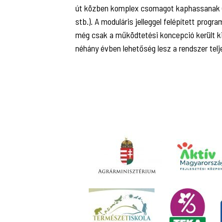
út közben komplex csomagot kaphassanak (pl
stb.). A moduláris jelleggel felépített progra
még csak a működtetési koncepció került ki
néhány évben lehetőség lesz a rendszer telje