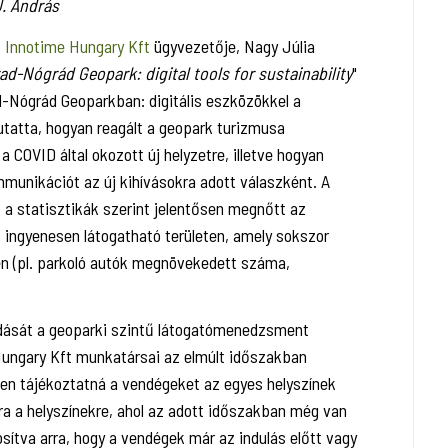
J. András
z
Innotime Hungary Kft
ügyvezetője, Nagy Júlia
-Nógrád Geopark: digital tools for sustainability
"
ad-Nógrád Geoparkban: digitális eszközökkel a
tatta, hogyan reagált a geopark turizmusa
 COVID által okozott új helyzetre, illetve hogyan
munikációt az új kihívásokra adott válaszként. A
a statisztikák szerint jelentősen megnőtt az
ingyenesen látogatható területen, amely sokszor
en (pl. parkoló autók megnövekedett száma,
ását a geoparki szintű látogatómenedzsment
 Hungary Kft munkatársai az elmúlt időszakban
ben tájékoztatná a vendégeket az egyes helyszínek
okra a helyszínekre, ahol az adott időszakban még van
ítva arra, hogy a vendégek már az indulás előtt vagy