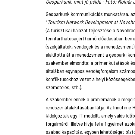
Geoparkunk, mint jó példa - Fotó: Molnár 
Geoparkunk kommunikációs munkatársa, a
"
Tourism Network Development at Novohrad
(A turisztikai hálózat fejlesztése a Novohr
fenntarthatóságért) című előadásában bemu
(szolgáltatók, vendégek és a menedzsment) a
alakította át a menedzsment a geoparki kom
szakember elmondta: a primer kutatások és 
általában egynapos vendégforgalom számos 
konfliktusokhoz vezet a helyi közösségekb
szemetelés, stb.).
A szakember ennek a problémának a megold
rendszer átalakításában látja. Az Innotime
kidolgoztak egy IT modellt, amely valós idő
forgalmáról, illetve hívja fel a figyelmet az
szabad kapacitás, egyben lehetőséget biztos