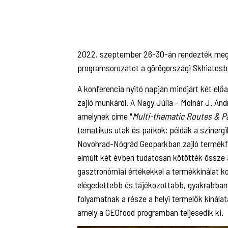
2022. szeptember 26-30-án rendezték meg 
programsorozatot a görögországi Skhiatosba
A konferencia nyitó napján mindjárt két el
zajló munkáról. A Nagy Júlia - Molnár J. And
amelynek címe "
Multi-thematic Routes & P
tematikus utak és parkok: példák a szinergi
Novohrad-Nógrád Geoparkban zajló termékfej
elmúlt két évben tudatosan kötötték össze a 
gasztronómiai értékekkel a termékkínálat k
elégedettebb és tájékozottabb, gyakrabban
folyamatnak a része a helyi termelők kínálat
amely a GEOfood programban teljesedik ki.