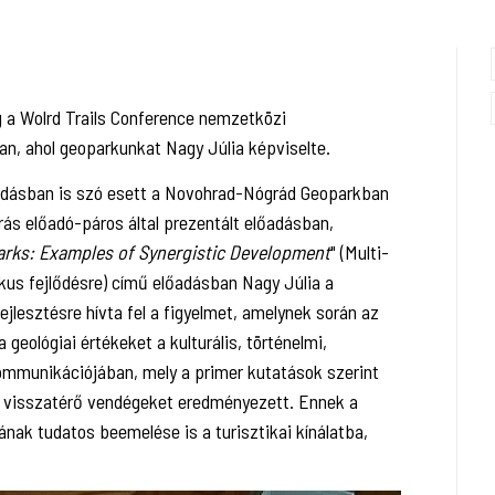
a Wolrd Trails Conference nemzetközi
n, ahol geoparkunkat Nagy Júlia képviselte.
őadásban is szó esett a Novohrad-Nógrád Geoparkban
rás előadó-páros által prezentált előadásban,
arks: Examples of Synergistic Development
" (Multi-
kus fejlődésre) című előadásban Nagy Júlia a
lesztésre hívta fel a figyelmet, amelynek során az
geológiai értékeket a kulturális, történelmi,
ommunikációjában, mely a primer kutatások szerint
 visszatérő vendégeket eredményezett. Ennek a
ának tudatos beemelése is a turisztikai kínálatba,