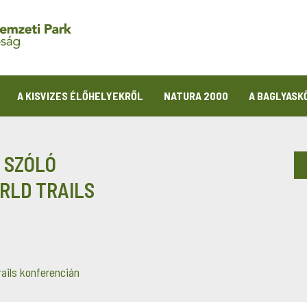
A KISVIZES ÉLŐHELYEKRŐL
NATURA 2000
A BAGLYASK
 SZÓLÓ
RLD TRAILS
ails konferencián