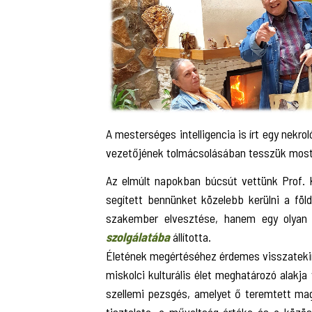
A mesterséges intelligencia is írt egy nekr
vezetőjének tolmácsolásában tesszük most
Az elmúlt napokban búcsút vettünk Prof. Ko
segített bennünket közelebb kerülni a föl
szakember elvesztése, hanem egy olyan
szolgálatába
állította.
Életének megértéséhez érdemes visszatekint
miskolci kulturális élet meghatározó alakj
szellemi pezsgés, amelyet ő teremtett mag