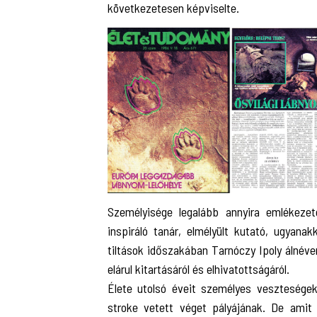
következetesen képviselte.
Személyisége legalább annyira emlékezet
inspiráló tanár, elmélyült kutató, ugyan
tiltások időszakában Tarnóczy Ipoly álnéve
elárul kitartásáról és elhivatottságáról.
Élete utolsó éveit személyes veszteségek
stroke vetett véget pályájának. De amit 