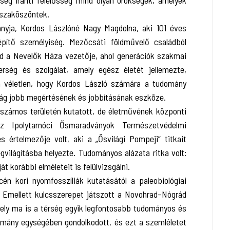
ség iránti felelősség mind olyan örökségek, amelyek
szaköszöntek.
anyja, Kordos Lászlóné Nagy Magdolna, aki 101 éves
pítő személyiség. Mezőcsáti földművelő családból
ajd a Nevelők Háza vezetője, ahol generációk szakmai
erség és szolgálat, amely egész életét jellemezte,
 véletlen, hogy Kordos László számára a tudomány
lág jobb megértésének és jobbításának eszköze.
 számos területén kutatott, de életművének központi
Az Ipolytarnóci Ősmaradványok Természetvédelmi
s értelmezője volt, aki a „Ősvilági Pompeji” titkait
gvilágításba helyezte. Tudományos alázata ritka volt:
át korábbi elméleteit is felülvizsgálni.
n kori nyomfosszíliák kutatásától a paleobiológiai
k. Emellett kulcsszerepet játszott a Novohrad–Nógrád
ely ma is a térség egyik legfontosabb tudományos és
udomány egységében gondolkodott, és ezt a szemléletet