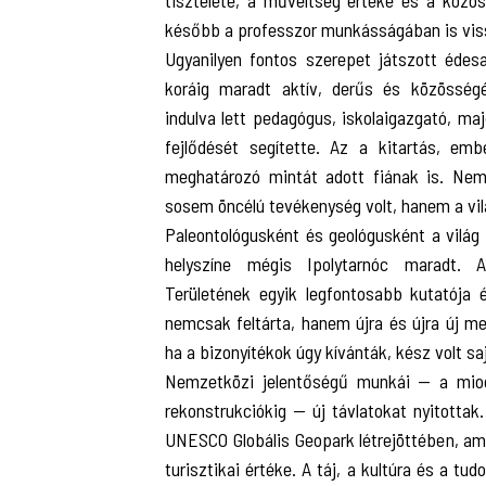
tisztelete, a műveltség értéke és a közös
később a professzor munkásságában is vis
Ugyanilyen fontos szerepet játszott édes
koráig maradt aktív, derűs és közösségé
indulva lett pedagógus, iskolaigazgató, m
fejlődését segítette. Az a kitartás, emb
meghatározó mintát adott fiának is. Nem
sosem öncélú tevékenység volt, hanem a vi
Paleontológusként és geológusként a világ
helyszíne mégis Ipolytarnóc maradt. 
Területének egyik legfontosabb kutatója é
nemcsak feltárta, hanem újra és újra új me
ha a bizonyítékok úgy kívánták, kész volt saj
Nemzetközi jelentőségű munkái — a miocé
rekonstrukciókig — új távlatokat nyitotta
UNESCO Globális Geopark létrejöttében, am
turisztikai értéke. A táj, a kultúra és a t