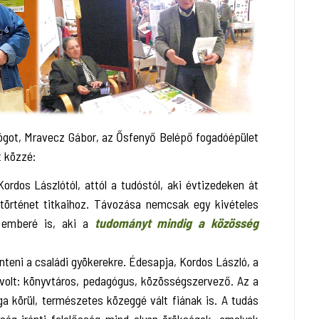
ológot, Mravecz Gábor, az Ősfenyő Belépő fogadóépület
 közzé:
rdos Lászlótól, attól a tudóstól, aki évtizedeken át
dtörténet titkaihoz. Távozása nemcsak egy kivételes
 emberé is, aki a
tudományt mindig a közösség
eni a családi gyökerekre. Édesapja, Kordos László, a
a volt: könyvtáros, pedagógus, közösségszervező. Az a
a körül, természetes közeggé vált fiának is. A tudás