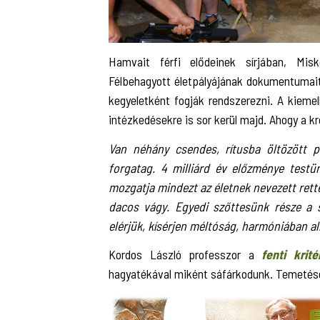
Hamvait férfi elődeinek sírjában, Misk
Félbehagyott életpályájának dokumentumai
kegyeletként fogják rendszerezni. A kiem
intézkedésekre is sor kerül majd. Ahogy a kr
Van néhány csendes, rítusba öltözött pi
forgatag. 4 milliárd év előzménye testü
mozgatja mindezt az életnek nevezett rette
dacos vágy. Egyedi szőttesünk része a s
elérjük, kísérjen méltóság, harmóniában a
Kordos László professzor a
fenti krité
hagyatékával miként sáfárkodunk. Temetésén