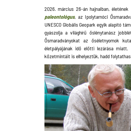
2026. március 26-án hajnalban, életének
paleontológus
, az Ipolytarnóci Ősmaradv
UNESCO Globális Geopark egyik alapító tám
gyászolja a világhírű őslénytanász jobbl
Ősmaradványokat az őséletnyomok kutat
életpályájának idő előtti lezárása miatt.
kőzetmintáit is elhelyeztük, hadd folytathas