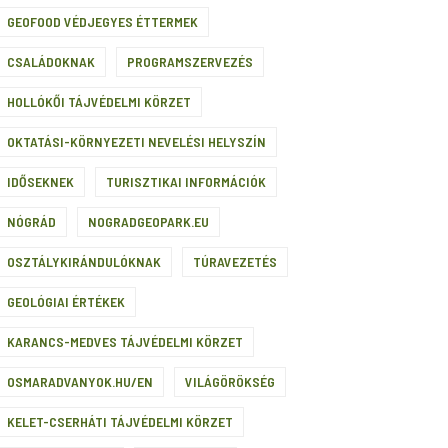
GEOFOOD VÉDJEGYES ÉTTERMEK
CSALÁDOKNAK
PROGRAMSZERVEZÉS
HOLLÓKŐI TÁJVÉDELMI KÖRZET
OKTATÁSI-KÖRNYEZETI NEVELÉSI HELYSZÍN
IDŐSEKNEK
TURISZTIKAI INFORMÁCIÓK
NÓGRÁD
NOGRADGEOPARK.EU
OSZTÁLYKIRÁNDULÓKNAK
TÚRAVEZETÉS
GEOLÓGIAI ÉRTÉKEK
KARANCS-MEDVES TÁJVÉDELMI KÖRZET
OSMARADVANYOK.HU/EN
VILÁGÖRÖKSÉG
KELET-CSERHÁTI TÁJVÉDELMI KÖRZET