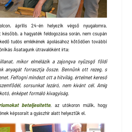
olcon, április 24-én helyezik végső nyugalomra.
t később, a hagyaték feldogozása során, nem csupán
elkedő tudós emlékének ápolásához kötődően további
ónikás Ásatagunk útravalóként írta:
llanat, mikor elmélázik a zajongva nyüzsgő földi
nk anyagát forrasztja össze. Bennünk ott rezeg, s
net. Felfogni mindezt ott a hitvilág, értelmet kereső
zemfödél, sorsunkat lezáró, nem kívánt cél. Amíg
lkotó, énképet formáló kivagyiság.
riumokat beteljesítette
, az utókoron múlik, hogy
ek képsorait a gyászhír alatt helyeztük el.