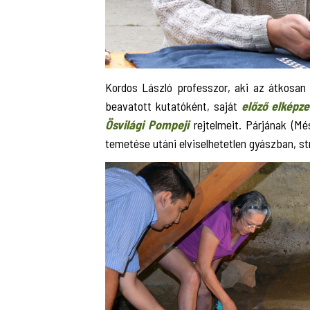
Kordos László professzor, aki az átkosan t
beavatott kutatóként, saját
előző elképze
Ösvilági Pompeji
rejtelmeit. Párjának (Més
temetése utáni elviselhetetlen gyászban, str