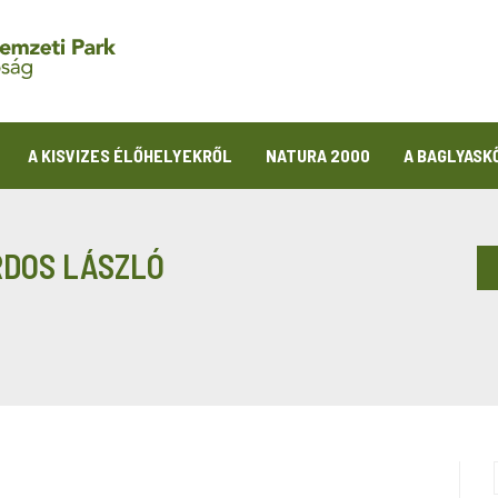
A KISVIZES ÉLŐHELYEKRŐL
NATURA 2000
A BAGLYASK
RDOS LÁSZLÓ