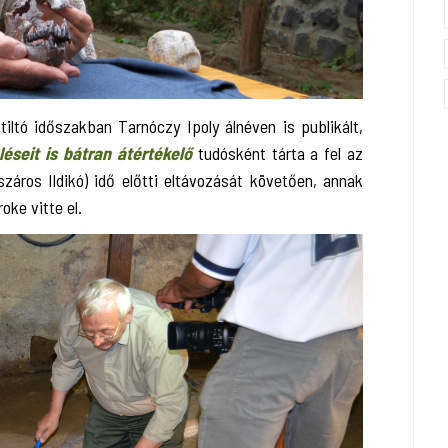
iltó időszakban Tarnóczy Ipoly álnéven is publikált,
léseit is bátran átértékelő
tudósként tárta a fel az
záros Ildikó) idő előtti eltávozását követően, annak
oke vitte el.