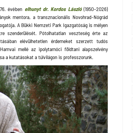
 76. évében
elhunyt dr. Kordos László
(1950–2026)
ányok mentora, a transznacionális Novohrad-Nógrád
ogatója. A Bükki Nemzeti Park Igazgatóság is mélyen
étre szenderülését. Pótolhatatlan veszteség érte az
ásában elévülhetetlen érdemeket szerzett tudós
 Hamvai mellé az ipolytarnóci földtani alapszelvény
sa a kutatásokat a túlvilágon is professzorunk.