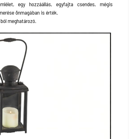
lélet, egy hozzáállás, egyfajta csendes, mégis
ismerése önmagában is érték.
tból meghatározó.