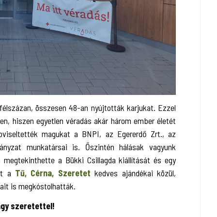
félszázan, összesen 48-an nyújtották karjukat. Ezzel
en, hiszen egyetlen véradás akár három ember életét
viseltették magukat a BNPI, az Egererdő Zrt., az
ányzat munkatársai is. Őszintén hálásak vagyunk
 megtekinthette a Bükki Csillagda kiállítását és egy
ott a
Tű, Cérna, Szeretet
kedves ajándékai közül,
it is megkóstolhatták.
gy szeretettel!