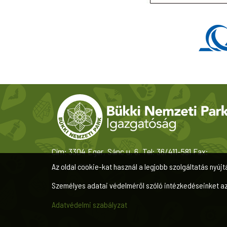
Cím: 3304 Eger, Sánc u. 6. Tel: 36/411-581 Fax:
36/412-791
Az oldal cookie-kat használ a legjobb szolgáltatás nyújt
Személyes adatai védelméről szóló intézkedéseinket a
Adatvédelmi szabályzat