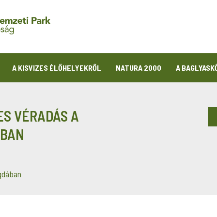
A KISVIZES ÉLŐHELYEKRŐL
NATURA 2000
A BAGLYASK
ES VÉRADÁS A
ÁBAN
agdában