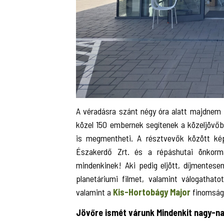
A véradásra szánt négy óra alatt majdnem 
közel 150 embernek segítenek a közeljövőb
is megmentheti. A résztvevők között kép
Északerdő Zrt. és a répáshutai önkorm
mindenkinek! Aki pedig eljött, díjmentesen
planetáriumi filmet, valamint válogathat
valamint a
Kis-Hortobágy Major
finomsága
Jövőre ismét várunk Mindenkit nagy-na