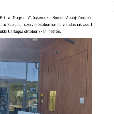
I), a Magyar Vöröskereszt Borsod-Abaúj-Zemplén
látó Szolgálat szervezésében ismét véradásnak adott
ükki Csillagda október 2-án, hétfőn.