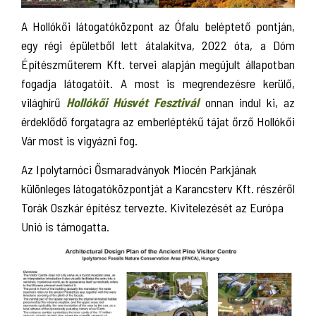
A Hollókői látogatóközpont az Ófalu beléptető pontján,
egy régi épületből lett átalakítva, 2022 óta, a Dóm
Építészműterem Kft. tervei alapján megújult állapotban
fogadja látogatóit. A most is megrendezésre kerülő,
világhírű
Hollókői Húsvét Fesztivál
onnan indul ki, az
érdeklődő forgatagra az emberléptékű tájat őrző Hollókői
Vár most is vigyázni fog.
Az Ipolytarnóci Ősmaradványok Miocén Parkjának
különleges látogatóközpontját a Karancsterv Kft. részéről
Torák Oszkár építész tervezte. Kivitelezését az Európa
Unió is támogatta.