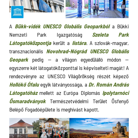
A
Bükk-vidék UNESCO Globális Geoparkból
a Bükki
Nemzeti Park Igazgatóság
Szeleta Park
Látogatóközpontja
került a
listára
. A szlovák-magyar,
transznacionális
Novohrad-Nógrád UNESCO Globális
Geopark
pedig -- a világon egyedülálló módon --
egyszerre két látogatóközponttal is képviselteti magát! A
rendezvényre az UNESCO Világörökség részét képező
Hollókő Ófalu
egyik látványossága, a
Dr. Román András
Látogatóház
mellett az Európa Diplomás
Ipolytarnóci
Ősmaradványok
Természetvédelmi Terület Ősfenyő
Belépő Fogadóépülete is meghívást kapott.