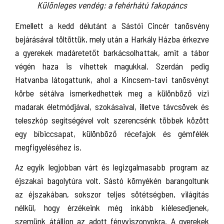
Különleges vendég: a fehérhátú fakopáncs
Emellett a kedd délutánt a Sástói Cincér tanösvény
bejárásával töltöttük, mely után a Harkály Házba érkezve
a gyerekek madáretetőt barkácsolhattak, amit a tábor
végén haza is vihettek magukkal. Szerdán pedig
Hatvanba látogattunk, ahol a Kincsem-tavi tanösvényt
körbe sétálva ismerkedhettek meg a különböző vízi
madarak életmódjával, szokásaival, illetve távcsövek és
teleszkóp segítségével volt szerencsénk többek között
egy bíbiccsapat, különböző récefajok és gémfélék
megfigyeléséhez is.
Az egyik legjobban várt és legizgalmasabb program az
éjszakai bagolytúra volt. Sástó környékén barangoltunk
az éjszakában, sokszor teljes sötétségben, világítás
nélkül, hogy érzékeink még inkább kiélesedjenek,
szemünk átálljon az adott fényviszonyokra. A gyerekek