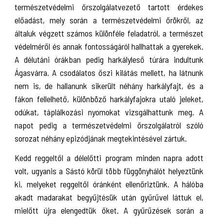
természetvédelmi őrszolgálatvezető tartott érdekes
előadást, mely során a természetvédelmi őrökről, az
általuk végzett számos különféle feladatról, a természet
védelméről és annak fontosságáról hallhattak a gyerekek.
A délutáni órákban pedig harkályleső túrára indultunk
Ágasvárra. A csodálatos őszi kilátás mellett, ha látnunk
nem is, de hallanunk sikerült néhány harkályfajt, és a
fákon fellelhető, különböző harkályfajokra utaló jeleket,
odúkat, táplálkozási nyomokat vizsgálhattunk meg. A
napot pedig a természetvédelmi őrszolgálatról szóló
sorozat néhány epizódjának megtekintésével zártuk.
Kedd reggeltől a délelőtti program minden napra adott
volt, ugyanis a Sástó körül több függönyhálót helyeztünk
ki, melyeket reggeltől óránként ellenőriztünk. A hálóba
akadt madarakat begyűjtésük után gyűrűvel láttuk el,
mielőtt újra elengedtük őket. A gyűrűzések során a