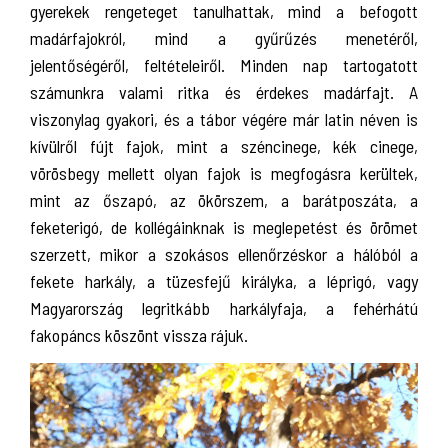
gyerekek rengeteget tanulhattak, mind a befogott
madárfajokról, mind a gyűrűzés menetéről,
jelentőségéről, feltételeiről. Minden nap tartogatott
számunkra valami ritka és érdekes madárfajt. A
viszonylag gyakori, és a tábor végére már latin néven is
kívülről fújt fajok, mint a széncinege, kék cinege,
vörösbegy mellett olyan fajok is megfogásra kerültek,
mint az őszapó, az ökörszem, a barátposzáta, a
feketerigó, de kollégáinknak is meglepetést és örömet
szerzett, mikor a szokásos ellenőrzéskor a hálóból a
fekete harkály, a tüzesfejű királyka, a léprigó, vagy
Magyarország legritkább harkályfaja, a fehérhátú
fakopáncs köszönt vissza rájuk.