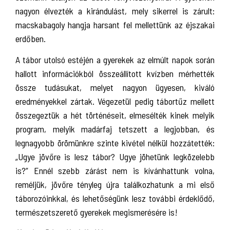
nagyon élvezték a kirándulást, mely sikerrel is zárult:
macskabagoly hangja harsant fel mellettünk az éjszakai
erdőben.
A tábor utolsó estéjén a gyerekek az elmúlt napok során
hallott információkból összeállított kvízben mérhették
össze tudásukat, melyet nagyon ügyesen, kiváló
eredményekkel zártak. Végezetül pedig tábortűz mellett
összegeztük a hét történéseit, elmesélték kinek melyik
program, melyik madárfaj tetszett a legjobban, és
legnagyobb örömünkre szinte kivétel nélkül hozzátették:
„Ugye jövőre is lesz tábor? Ugye jöhetünk legközelebb
is?” Ennél szebb zárást nem is kívánhattunk volna,
reméljük, jövőre tényleg újra találkozhatunk a mi első
táborozóinkkal, és lehetőségünk lesz további érdeklődő,
természetszerető gyerekek megismerésére is!