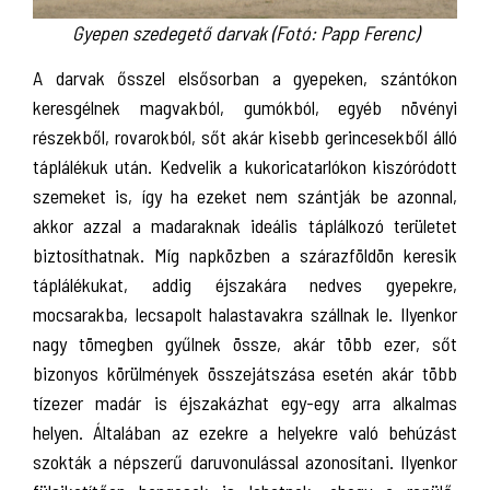
Gyepen szedegető darvak (Fotó: Papp Ferenc)
A darvak ősszel elsősorban a gyepeken, szántókon
keresgélnek magvakból, gumókból, egyéb növényi
részekből, rovarokból, sőt akár kisebb gerincesekből álló
táplálékuk után. Kedvelik a kukoricatarlókon kiszóródott
szemeket is, így ha ezeket nem szántják be azonnal,
akkor azzal a madaraknak ideális táplálkozó területet
biztosíthatnak. Míg napközben a szárazföldön keresik
táplálékukat, addig éjszakára nedves gyepekre,
mocsarakba, lecsapolt halastavakra szállnak le. Ilyenkor
nagy tömegben gyűlnek össze, akár több ezer, sőt
bizonyos körülmények összejátszása esetén akár több
tízezer madár is éjszakázhat egy-egy arra alkalmas
helyen. Általában az ezekre a helyekre való behúzást
szokták a népszerű daruvonulással azonosítani. Ilyenkor