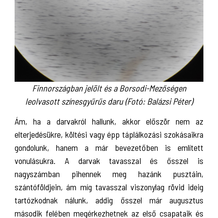
Finnországban jelölt és a Borsodi-Mezőségen
leolvasott színesgyűrűs daru (Fotó: Balázsi Péter)
Ám, ha a darvakról hallunk, akkor először nem az
elterjedésükre, költési vagy épp táplálkozási szokásaikra
gondolunk, hanem a már bevezetőben is említett
vonulásukra. A darvak tavasszal és ősszel is
nagyszámban pihennek meg hazánk pusztáin,
szántóföldjein, ám míg tavasszal viszonylag rövid ideig
tartózkodnak nálunk, addig ősszel már augusztus
második felében megérkezhetnek az első csapataik és