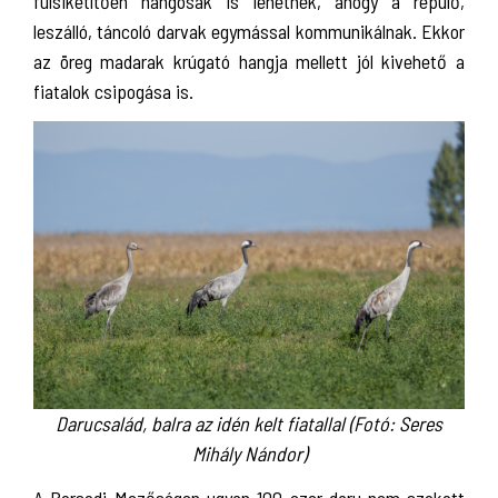
fülsiketítően hangosak is lehetnek, ahogy a repülő,
leszálló, táncoló darvak egymással kommunikálnak. Ekkor
az öreg madarak krúgató hangja mellett jól kivehető a
fiatalok csipogása is.
Darucsalád, balra az idén kelt fiatallal (Fotó: Seres
Mihály Nándor)