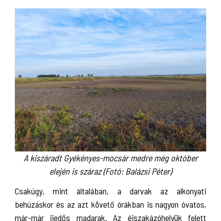
A kiszáradt Gyékényes-mocsár medre még október
elején is száraz (Fotó: Balázsi Péter)
Csakúgy, mint általában, a darvak az alkonyati
behúzáskor és az azt követő órákban is nagyon óvatos,
már-már ijedős madarak. Az éjszakázóhelyük felett