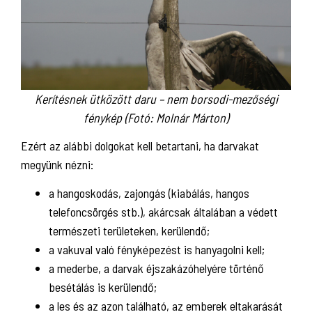
Kerítésnek ütközött daru – nem borsodi-mezőségi
fénykép (Fotó: Molnár Márton)
Ezért az alábbi dolgokat kell betartani, ha darvakat
megyünk nézni:
a hangoskodás, zajongás (kiabálás, hangos
telefoncsörgés stb.), akárcsak általában a védett
természeti területeken, kerülendő;
a vakuval való fényképezést is hanyagolni kell;
a mederbe, a darvak éjszakázóhelyére történő
besétálás is kerülendő;
a les és az azon található, az emberek eltakarását