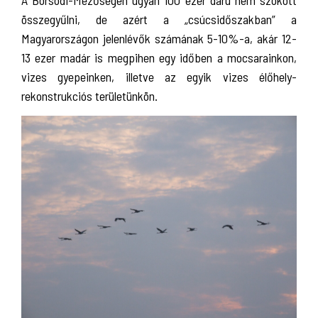
A Borsodi-Mezőségen ugyan 100 ezer daru nem szokott
összegyűlni, de azért a „csúcsidőszakban” a
Magyarországon jelenlévők számának 5-10%-a, akár 12-
13 ezer madár is megpihen egy időben a mocsarainkon,
vizes gyepeinken, illetve az egyik vizes élőhely-
rekonstrukciós területünkön.