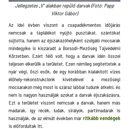
Jellegzetes „V” alakban repülő darvak (Fotó: Papp
Viktor Gábor)
Az idei évben viszont a csapadékmentes időjárás
nemcsak a táplálékot nyújtó pusztákat, szántókat
sújtotta, hanem az éjszakázóhelyként szolgáló mocsarak
mindegyike is kiszáradt a Borsodi-Mezőség Tájvédelmi
Körzetben. Ezért félő volt, hogy a darvak idén ősszel
teljesen elkerülik a területet. Ezen némileg segítettetek a
nyár végi, őszi esők, de egy korábban kialakított vizes
élőhely-rekonstrukciónk kivételével a mezőségi
mocsarakon még most is száraz lábbal tudunk átkelni, és
nem is nagyon használják azokat a darvak éjszakázásra.
Ezt a területet viszont nemcsak a darvak, hanem más
madarak, így récék, ludak, sirályok, partimadarak is
használják, de az elmúlt években már
ritkább vendégek
is előfordultak itt.