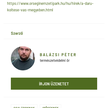
https://www.orseginemzetipark.hu/hu/hirek/a-daru-
koltese-vas-megyeben.html
szerző
BALÁZSI PÉTER
természetvédelmi őr
ÍRJON ÜZENETET
CSALÁDOKNAK
IDŐSEKNEK