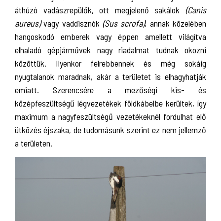
áthúzó vadászrepülők, ott megjelenő sakálok
(Canis
aureus)
vagy vaddisznók
(Sus scrofa)
, annak közelében
hangoskodó emberek vagy éppen amellett világítva
elhaladó gépjárművek nagy riadalmat tudnak okozni
közöttük. Ilyenkor felrebbennek és még sokáig
nyugtalanok maradnak, akár a területet is elhagyhatják
emiatt. Szerencsére a mezőségi kis- és
középfeszültségű légvezetékek földkábelbe kerültek, így
maximum a nagyfeszültségű vezetékeknél fordulhat elő
ütközés éjszaka, de tudomásunk szerint ez nem jellemző
a területen.