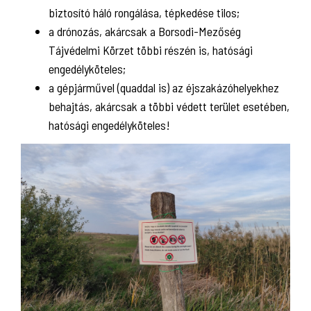
biztosító háló rongálása, tépkedése tilos;
a drónozás, akárcsak a Borsodi-Mezőség
Tájvédelmi Körzet többi részén is, hatósági
engedélyköteles;
a gépjárművel (quaddal is) az éjszakázóhelyekhez
behajtás, akárcsak a többi védett terület esetében,
hatósági engedélyköteles!