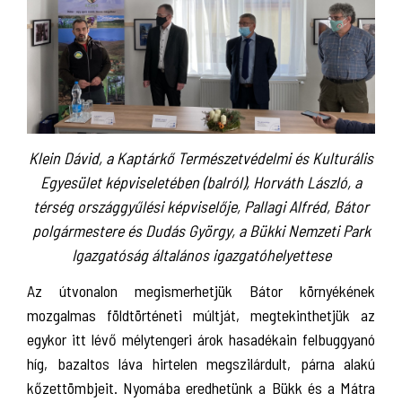
Klein Dávid, a Kaptárkő Természetvédelmi és Kulturális
Egyesület képviseletében (balról), Horváth László, a
térség országgyűlési képviselője, Pallagi Alfréd, Bátor
polgármestere és Dudás György, a Bükki Nemzeti Park
Igazgatóság általános igazgatóhelyettese
Az útvonalon megismerhetjük Bátor környékének
mozgalmas földtörténeti múltját, megtekinthetjük az
egykor itt lévő mélytengeri árok hasadékain felbuggyanó
híg, bazaltos láva hirtelen megszilárdult, párna alakú
kőzettömbjeit. Nyomába eredhetünk a Bükk és a Mátra