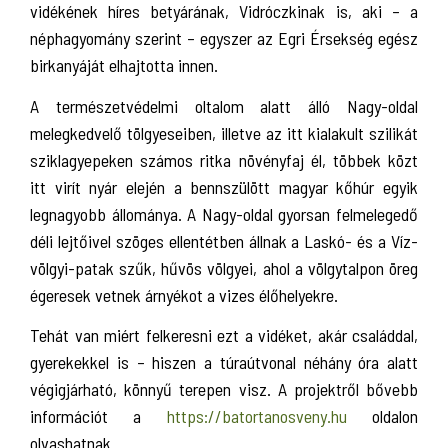
vidékének híres betyárának, Vidróczkinak is, aki – a
néphagyomány szerint – egyszer az Egri Érsekség egész
birkanyáját elhajtotta innen.
A természetvédelmi oltalom alatt álló Nagy-oldal
melegkedvelő tölgyeseiben, illetve az itt kialakult szilikát
sziklagyepeken számos ritka növényfaj él, többek közt
itt virít nyár elején a bennszülött magyar kőhúr egyik
legnagyobb állománya. A Nagy-oldal gyorsan felmelegedő
déli lejtőivel szöges ellentétben állnak a Laskó- és a Víz-
völgyi-patak szűk, hűvös völgyei, ahol a völgytalpon öreg
égeresek vetnek árnyékot a vizes élőhelyekre.
Tehát van miért felkeresni ezt a vidéket, akár családdal,
gyerekekkel is – hiszen a túraútvonal néhány óra alatt
végigjárható, könnyű terepen visz. A projektről bővebb
információt a
https://batortanosveny.hu
oldalon
olvashatnak