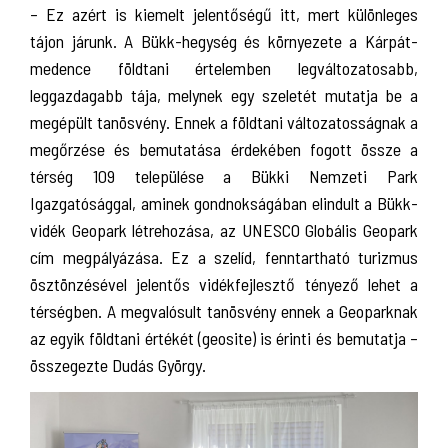
– Ez azért is kiemelt jelentőségű itt, mert különleges
tájon járunk. A Bükk-hegység és környezete a Kárpát-
medence földtani értelemben legváltozatosabb,
leggazdagabb tája, melynek egy szeletét mutatja be a
megépült tanösvény. Ennek a földtani változatosságnak a
megőrzése és bemutatása érdekében fogott össze a
térség 109 települése a Bükki Nemzeti Park
Igazgatósággal, aminek gondnokságában elindult a Bükk-
vidék Geopark létrehozása, az UNESCO Globális Geopark
cím megpályázása. Ez a szelíd, fenntartható turizmus
ösztönzésével jelentős vidékfejlesztő tényező lehet a
térségben. A megvalósult tanösvény ennek a Geoparknak
az egyik földtani értékét (geosite) is érinti és bemutatja –
összegezte Dudás György.