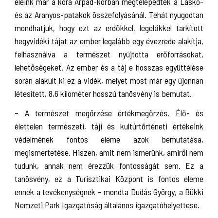
eleink már a kora Árpád-korban megtelepedtek a Laskó-
és az Aranyos-patakok összefolyásánál. Tehát nyugodtan
mondhatjuk, hogy ezt az erdőkkel, legelőkkel tarkított
hegyvidéki tájat az ember legalább egy évezrede alakítja,
felhasználva a természet nyújtotta erőforrásokat,
lehetőségeket. Az ember és a táj e hosszas együttélése
során alakult ki ez a vidék, melyet most már egy újonnan
létesített, 8,6 kilométer hosszú tanösvény is bemutat.
– A természet megőrzése értékmegőrzés. Élő- és
élettelen természeti, táji és kultúrtörténeti értékeink
védelmének fontos eleme azok bemutatása,
megismertetése. Hiszen, amit nem ismerünk, amiről nem
tudunk, annak nem érezzük fontosságát sem. Ez a
tanösvény, ez a Turisztikai Központ is fontos eleme
ennek a tevékenységnek – mondta Dudás György, a Bükki
Nemzeti Park Igazgatóság általános igazgatóhelyettese.