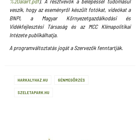
%20aláírt.pdf
). A résztvevők a belépéssel tudomásul
veszik, hogy az eseményről készült fotókat, videókat a
BNPI, a Magyar Környezetgazdálkodási és
Vidékfejlesztési Társaság és az MCC Klímapolitikai
Intézete publikálhatja.
A programváltoztatás jogát a Szervezők fenntartják.
HARKALYHAZ.HU
GÉNMEGŐRZÉS
SZELETAPARK.HU