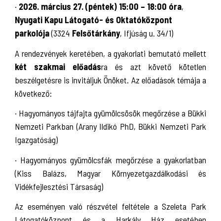
·
2026. március 27. (péntek) 15:00 – 18:00 óra
,
Nyugati Kapu Látogató- és Oktatóközpont
parkolója
(3324
Felsőtárkány
, Ifjúság u. 34/1)
A rendezvények keretében, a gyakorlati bemutató mellett
két szakmai előadás
ra és azt követő kötetlen
beszélgetésre is invitáljuk Önöket. Az előadások témája a
következő:
· Hagyományos tájfajta gyümölcsösök megőrzése a Bükki
Nemzeti Parkban (Arany Ildikó PhD, Bükki Nemzeti Park
Igazgatóság)
· Hagyományos gyümölcsfák megőrzése a gyakorlatban
(Kiss Balázs, Magyar Környezetgazdálkodási és
Vidékfejlesztési Társaság)
Az eseményen való részvétel feltétele a Szeleta Park
Látogatóközpont és a Harkály Ház esetében