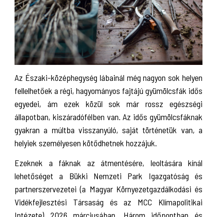
Az Északi-középhegység lábainál még nagyon sok helyen
fellelhetőek a régi, hagyományos fajtájú gyümölcsfák idős
egyedei, ám ezek közül sok már rossz egészségi
állapotban, kiszáradófélben van. Az idős gyümölcsfáknak
gyakran a múltba visszanyúló, saját történetük van, a
helyiek személyesen kötődhetnek hozzájuk.
Ezeknek a fáknak az átmentésére, leoltására kínál
lehetőséget a Bükki Nemzeti Park Igazgatóság és
partnerszervezetei (a Magyar Környezetgazdálkodási és
Vidékfejlesztési Társaság és az MCC Klímapolitikai
Intézete) 2026 márciusában. Három időpontban és