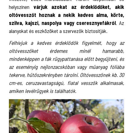
helyszínen
várjuk azokat az érdeklődőket, akik
oltóvesszőt hoznak a nekik kedves alma, körte,
szilva, kajszi, naspolya vagy cseresznyefákról
. Az
alanyokat és eszközöket a szervezők biztosítják.
Felhívjuk a kedves érdeklődők figyelmét, hogy az
oltóvesszőket érdemes minél hamarabb,
mindenképpen a fák rügypattanása előtt begyűjteni, és
az eseményig nejlonzacskóban vagy műanyag fóliába
tekerve, hűtőszekrényben tárolni. Oltóvesszőnek kb. 30
cm-es, ceruzavastagságú, fiatal vesszők alkalmasak,
amiken levélrügyek is találhatók.