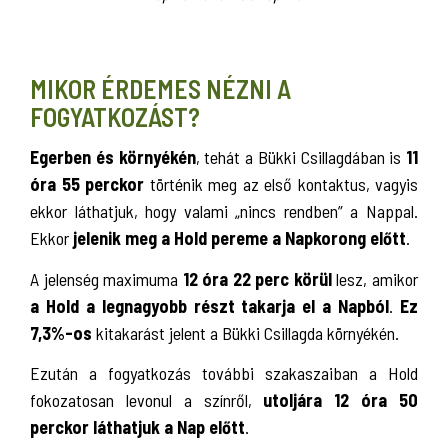
MIKOR ÉRDEMES NÉZNI A
FOGYATKOZÁST?
Egerben és környékén
, tehát a Bükki Csillagdában is
11
óra 55 perckor
történik meg az első kontaktus, vagyis
ekkor láthatjuk, hogy valami „nincs rendben” a Nappal.
Ekkor
jelenik meg a Hold pereme a Napkorong előtt
.
A jelenség maximuma
12 óra 22 perc körül
lesz, amikor
a Hold a legnagyobb részt takarja el a Napból
.
Ez
7,3%-os
kitakarást jelent a Bükki Csillagda környékén.
Ezután a fogyatkozás további szakaszaiban a Hold
fokozatosan levonul a színről,
utoljára 12 óra 50
perckor láthatjuk a Nap előtt
.