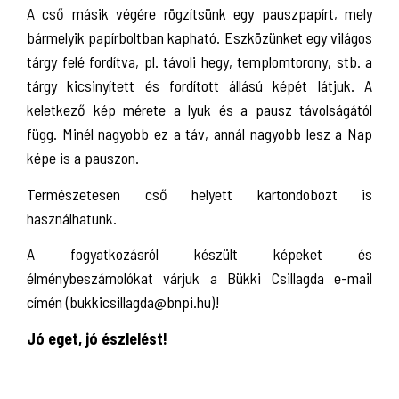
A cső másik végére rögzítsünk egy pauszpapírt, mely
bármelyik papírboltban kapható. Eszközünket egy világos
tárgy felé fordítva, pl. távoli hegy, templomtorony, stb. a
tárgy kicsinyített és fordított állású képét látjuk. A
keletkező kép mérete a lyuk és a pausz távolságától
függ. Minél nagyobb ez a táv, annál nagyobb lesz a Nap
képe is a pauszon.
Természetesen cső helyett kartondobozt is
használhatunk.
A fogyatkozásról készült képeket és
élménybeszámolókat várjuk a Bükki Csillagda e-mail
címén (bukkicsillagda@bnpi.hu)!
Jó eget, jó észlelést!