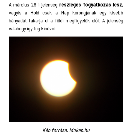
A március 29-i jelenség
részleges fogyatkozás lesz
,
vagyis a Hold csak a Nap korongjának egy kisebb
hányadát takarja el a földi megfigyelők elől. A jelenség
valahogy így fog kinézni:
Kép forrása: idokep.hu