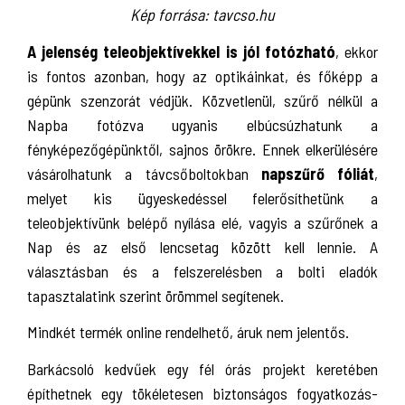
Kép forrása: tavcso.hu
A jelenség teleobjektívekkel is jól fotózható
, ekkor
is fontos azonban, hogy az optikáinkat, és főképp a
gépünk szenzorát védjük. Közvetlenül, szűrő nélkül a
Napba fotózva ugyanis elbúcsúzhatunk a
fényképezőgépünktől, sajnos örökre. Ennek elkerülésére
vásárolhatunk a távcsőboltokban
napszűrő fóliát
,
melyet kis ügyeskedéssel felerősíthetünk a
teleobjektívünk belépő nyílása elé, vagyis a szűrőnek a
Nap és az első lencsetag között kell lennie. A
választásban és a felszerelésben a bolti eladók
tapasztalatink szerint örömmel segítenek.
Mindkét termék online rendelhető, áruk nem jelentős.
Barkácsoló kedvűek egy fél órás projekt keretében
építhetnek egy tökéletesen biztonságos fogyatkozás-