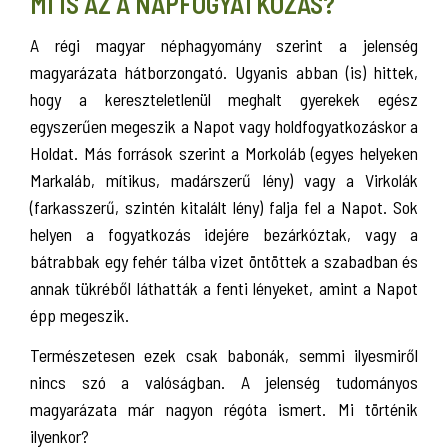
MI IS AZ A NAPFOGYATKOZÁS?
A régi magyar néphagyomány szerint a jelenség
magyarázata hátborzongató. Ugyanis abban (is) hittek,
hogy a kereszteletlenül meghalt gyerekek egész
egyszerűen megeszik a Napot vagy holdfogyatkozáskor a
Holdat. Más források szerint a Morkoláb (egyes helyeken
Markaláb, mítikus, madárszerű lény) vagy a Virkolák
(farkasszerű, szintén kitalált lény) falja fel a Napot. Sok
helyen a fogyatkozás idejére bezárkóztak, vagy a
bátrabbak egy fehér tálba vizet öntöttek a szabadban és
annak tükréből láthatták a fenti lényeket, amint a Napot
épp megeszik.
Természetesen ezek csak babonák, semmi ilyesmiről
nincs szó a valóságban. A jelenség tudományos
magyarázata már nagyon régóta ismert. Mi történik
ilyenkor?