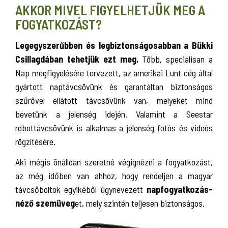
AKKOR MIVEL FIGYELHETJÜK MEG A
FOGYATKOZÁST?
Legegyszerűbben és legbiztonságosabban a Bükki
Csillagdában tehetjük ezt meg.
Több, speciálisan a
Nap megfigyelésére tervezett, az amerikai Lunt cég által
gyártott naptávcsövünk és garantáltan biztonságos
szűrővel ellátott távcsövünk van, melyeket mind
bevetünk a jelenség idején. Valamint a Seestar
robottávcsövünk is alkalmas a jelenség fotós és videós
rögzítésére.
Aki mégis önállóan szeretné végignézni a fogyatkozást,
az még időben van ahhoz, hogy rendeljen a magyar
távcsőboltok egyikéből úgynevezett
napfogyatkozás-
néző szemüveg
et, mely szintén teljesen biztonságos.