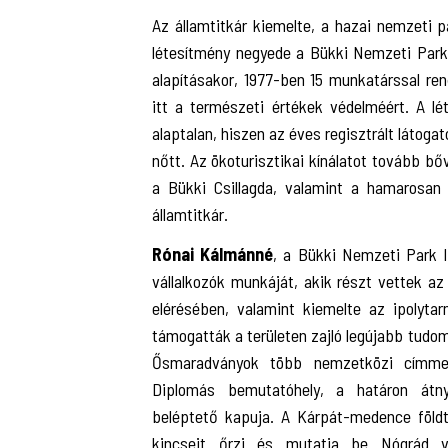
Az államtitkár kiemelte, a hazai nemzeti p
létesítmény negyede a Bükki Nemzeti Park
alapításakor, 1977-ben 15 munkatárssal re
itt a természeti értékek védelméért. A lé
alaptalan, hiszen az éves regisztrált látog
nőtt. Az ökoturisztikai kínálatot tovább bő
a Bükki Csillagda, valamint a hamarosan
államtitkár.
Rónai Kálmánné
, a Bükki Nemzeti Park 
vállalkozók munkáját, akik részt vettek a
elérésében, valamint kiemelte az ipolytarn
támogatták a területen zajló legújabb tudo
Ősmaradványok több nemzetközi címmel 
Diplomás bemutatóhely, a határon átn
beléptető kapuja. A Kárpát-medence földta
kincseit őrzi és mutatja be Nógrád v