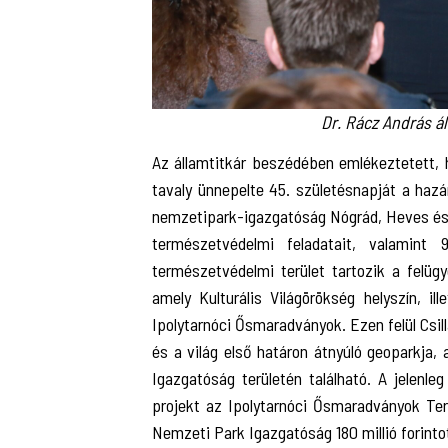
Dr. Rácz András ál
Az államtitkár beszédében emlékeztetett, h
tavaly ünnepelte 45. születésnapját a haz
nemzetipark-igazgatóság Nógrád, Heves és 
természetvédelmi feladatait, valamint
természetvédelmi terület tartozik a felügye
amely Kulturális Világörökség helyszín, i
Ipolytarnóci Ősmaradványok. Ezen felül Csil
és a világ első határon átnyúló geoparkja
Igazgatóság területén található. A jelenleg
projekt az Ipolytarnóci Ősmaradványok Ter
Nemzeti Park Igazgatóság 180 millió forinto