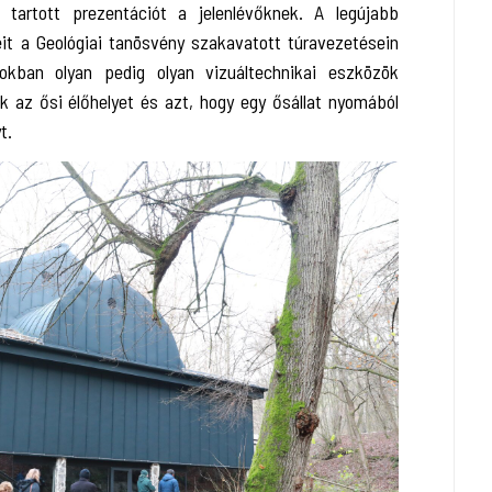
s tartott prezentációt a jelenlévőknek. A legújabb
it a Geológiai tanösvény szakavatott túravezetésein
kban olyan pedig olyan vizuáltechnikai eszközök
k az ősi élőhelyet és azt, hogy egy ősállat nyomából
t.