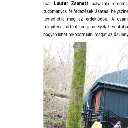
már
Laufer Zsanett
pályázati referen
tudományos felfedezések ásatási helyszíne
ismerhetik meg az érdeklődők. A csarno
telepítése történt meg, amelyek bemutatjá
hogyan lehet rekonstruálni magát az ősi lény