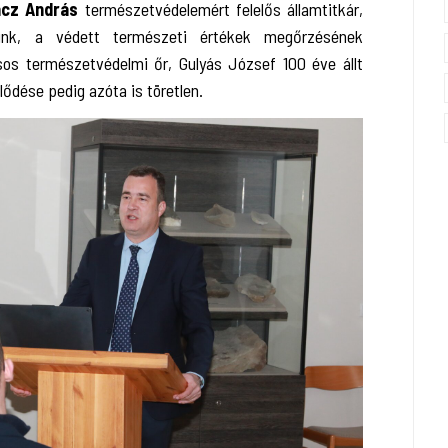
ácz András
természetvédelemért felelős államtitkár,
ünk, a védett természeti értékek megőrzésének
sos természetvédelmi őr, Gulyás József 100 éve állt
lődése pedig azóta is töretlen.