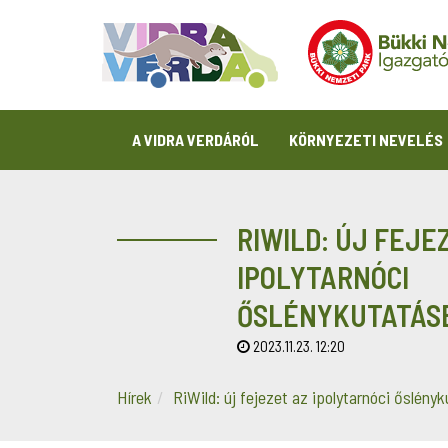
A VIDRA VERDÁRÓL
KÖRNYEZETI NEVELÉS
RIWILD: ÚJ FEJE
IPOLYTARNÓCI
ŐSLÉNYKUTATÁS
2023.11.23. 12:20
Hírek
RiWild: új fejezet az ipolytarnóci őslény