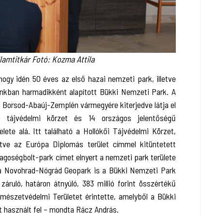
lamtitkár Fotó: Kozma Attila
ogy idén 50 éves az első hazai nemzeti park, illetve
ánkban harmadikként alapított Bükki Nemzeti Park. A
Borsod-Abaúj-Zemplén vármegyére kiterjedve látja el
 9 tájvédelmi körzet és 14 országos jelentőségű
lete alá. Itt található a Hollókői Tájvédelmi Körzet,
lletve az Európa Diplomás terület címmel kitüntetett
lagoségbolt-park címet elnyert a nemzeti park területe
, a Novohrad-Nógrád Geopark is a Bükki Nemzeti Park
 záruló, határon átnyúló, 383 millió forint összértékű
mészetvédelmi Területet érintette, amelyből a Bükki
t használt fel – mondta Rácz András.