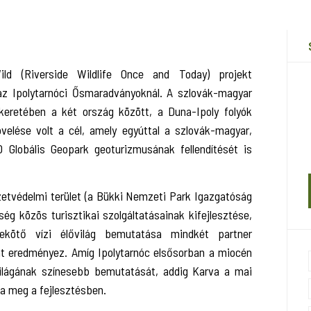
d (Riverside Wildlife Once and Today) projekt
az Ipolytarnóci Ősmaradványoknál. A szlovák-magyar
keretében a két ország között, a Duna-Ipoly folyók
velése volt a cél, amely egyúttal a szlovák-magyar,
Globális Geopark geoturizmusának fellendítését is
tvédelmi terület (a Bükki Nemzeti Park Igazgatóság
ég közös turisztikai szolgáltatásainak kifejlesztése,
ekötő vízi élővilág bemutatása mindkét partner
giát eredményez. Amíg Ipolytarnóc elsősorban a miocén
lővilágának színesebb bemutatását, addig Karva a mai
tta meg a fejlesztésben.