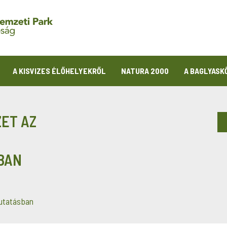
A KISVIZES ÉLŐHELYEKRŐL
NATURA 2000
A BAGLYASK
ZET AZ
BAN
kutatásban