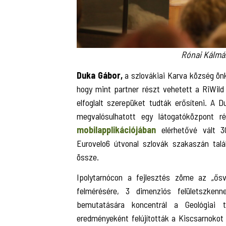
Rónai Kálmán
Duka Gábor,
a szlovákiai Karva község ön
hogy mint partner részt vehetett a RiWild 
elfoglalt szerepüket tudták erősíteni. A D
megvalósulhatott egy látogatóközpont r
mobilapplikációjában
elérhetővé vált 3
Eurovelo6 útvonal szlovák szakaszán talá
össze.
Ipolytarnócon a fejlesztés zöme az „ősv
felmérésére, 3 dimenziós felületszkenn
bemutatására koncentrál a Geológiai 
eredményeként felújították a Kiscsarnokot é