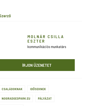
szerző
MOLNÁR CSILLA
ESZTER
kommunikációs munkatárs
ÍRJON ÜZENETET
CSALÁDOKNAK
IDŐSEKNEK
NOGRADGEOPARK.EU
PÁLYÁZAT