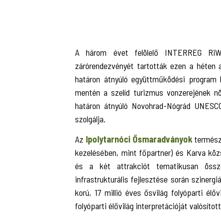
A három évet felölelő INTERREG RiWil
zárórendezvényét tartották ezen a héten 
határon átnyúló együttműködési program 
mentén a szelíd turizmus vonzerejének nö
határon átnyúló Novohrad-Nógrád UNESCO 
szolgálja.
Az
Ipolytarnóci Ősmaradványok
természe
kezelésében, mint főpartner) és Karva közs
és a két attrakciót tematikusan össz
infrastrukturális fejlesztése során sziner
korú, 17 millió éves ősvilág folyóparti é
folyóparti élővilág interpretációját valósíto