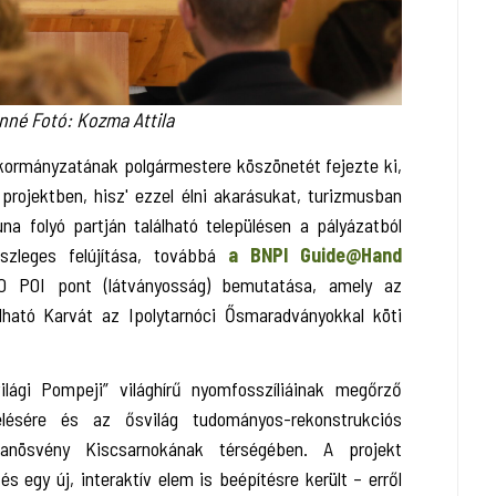
né Fotó: Kozma Attila
kormányzatának polgármestere köszönetét fejezte ki,
projektben, hisz' ezzel élni akarásukat, turizmusban
una folyó partján található településen a pályázatból
észleges felújítása, továbbá
a BNPI Guide@Hand
0 POI pont (látványosság) bemutatása, amely az
lható Karvát az Ipolytarnóci Ősmaradványokkal köti
ilági Pompeji” világhírű nyomfosszíliáinak megőrző
elésére és az ősvilág tudományos-rekonstrukciós
tanösvény Kiscsarnokának térségében. A projekt
s egy új, interaktív elem is beépítésre került – erről