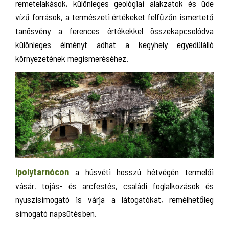
remetelakások, különleges geológiai alakzatok és üde
vízű források, a természeti értékeket felfűzőn ismertető
tanösvény a ferences értékekkel összekapcsolódva
különleges élményt adhat a kegyhely egyedülálló
környezetének megismeréséhez.
Ipolytarnócon
a húsvéti hosszú hétvégén termelői
vásár, tojás- és arcfestés, családi foglalkozások és
nyuszisimogató is várja a látogatókat, remélhetőleg
simogató napsütésben.