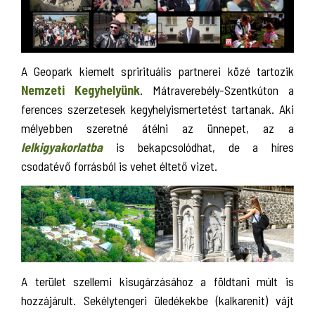
A Geopark kiemelt sprirituális partnerei közé tartozik
Nemzeti Kegyhelyünk
. Mátraverebély-Szentkúton a
ferences szerzetesek kegyhelyismertetést tartanak. Aki
mélyebben szeretné átélni az ünnepet, az a
lelkigyakorlatba
is bekapcsolódhat, de a híres
csodatévő forrásból is vehet éltető vizet.
A terület szellemi kisugárzásához a földtani múlt is
hozzájárult. Sekélytengeri üledékekbe (kalkarenit) vájt