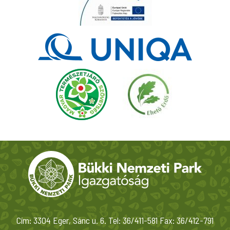
Cím: 3304 Eger, Sánc u. 6. Tel: 36/411-581 Fax: 36/412-791