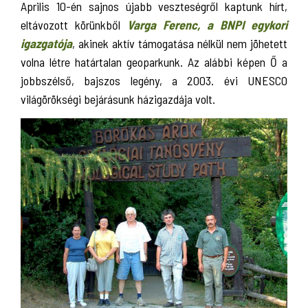
Aprilis 10-én sajnos újabb veszteségről kaptunk hírt,
eltávozott körünkből
Varga Ferenc, a BNPI egykori
igazgatója
, akinek aktív támogatása nélkül nem jöhetett
volna létre határtalan geoparkunk. Az alábbi képen Ő a
jobbszélső, bajszos legény, a 2003. évi UNESCO
világörökségi bejárásunk házigazdája volt.