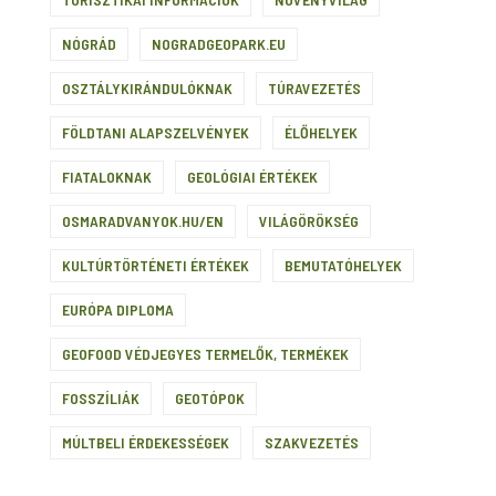
NÓGRÁD
NOGRADGEOPARK.EU
OSZTÁLYKIRÁNDULÓKNAK
TÚRAVEZETÉS
FÖLDTANI ALAPSZELVÉNYEK
ÉLŐHELYEK
FIATALOKNAK
GEOLÓGIAI ÉRTÉKEK
OSMARADVANYOK.HU/EN
VILÁGÖRÖKSÉG
KULTÚRTÖRTÉNETI ÉRTÉKEK
BEMUTATÓHELYEK
EURÓPA DIPLOMA
GEOFOOD VÉDJEGYES TERMELŐK, TERMÉKEK
FOSSZÍLIÁK
GEOTÓPOK
MÚLTBELI ÉRDEKESSÉGEK
SZAKVEZETÉS