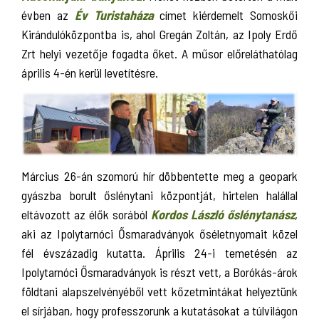
évben az
Év Turistaháza
címet kiérdemelt Somoskői
Kirándulóközpontba is, ahol Gregán Zoltán, az Ipoly Erdő
Zrt helyi vezetője fogadta őket. A műsor előreláthatólag
április 4-én kerül levetítésre.
Március 26-án szomorú hír döbbentette meg a geopark
gyászba borult őslénytani központját, hirtelen halállal
eltávozott az élők sorából
Kordos László őslénytanász
,
aki az Ipolytarnóci Ősmaradványok őséletnyomait közel
fél évszázadig kutatta. Április 24-i temetésén az
Ipolytarnóci Ősmaradványok is részt vett, a Borókás-árok
földtani alapszelvényéből vett kőzetmintákat helyeztünk
el sírjában, hogy professzorunk a kutatásokat a túlvilágon