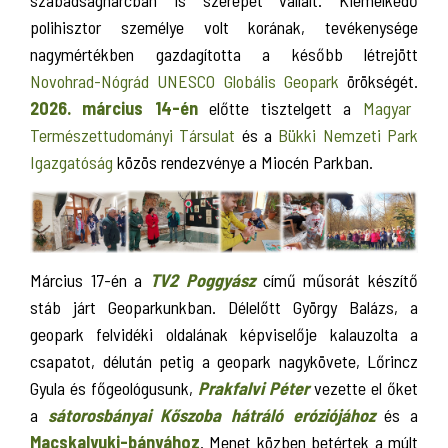
szabadságharcban is szerepet vállalt. Kiemelkedő
polihisztor személye volt korának, tevékenysége
nagymértékben gazdagította a később létrejött
Novohrad-Nógrád UNESCO Globális Geopark
örökségét.
2026. március 14-én
előtte tisztelgett a
Magyar
Természettudományi Társulat
és a
Bükki Nemzeti Park
Igazgatóság
közös rendezvénye a Miocén Parkban.
Március 17-én a
TV2 Poggyász
című műsorát készítő
stáb járt Geoparkunkban. Délelőtt György Balázs, a
geopark felvidéki oldalának képviselője kalauzolta a
csapatot, délután petig a geopark nagykövete, Lőrincz
Gyula és főgeológusunk,
Prakfalvi Péter
vezette el őket
a
sátorosbányai Kőszoba hátráló eróziójához
és a
Macskalyuki-bányához
. Menet közben betértek a múlt