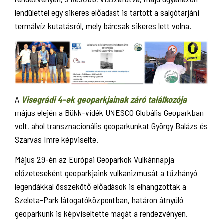
lendülettel egy sikeres előadást is tartott a salgótarjáni
termálvíz kutatásról, mely bárcsak sikeres lett volna.
A
Visegrádi 4-ek geoparkjainak záró találkozója
május elején a Bükk-vidék UNESCO Globális Geoparkban
volt, ahol transznacionális geoparkunkat György Balázs és
Szarvas Imre képviselte.
Május 29-én az Európai Geoparkok Vulkánnapja
előzeteseként geoparkjaink vulkanizmusát a tűzhányó
legendákkal összekötő előadások is elhangzottak a
Szeleta-Park látogatóközpontban, határon átnyúló
geoparkunk is képviseltette magát a rendezvényen.