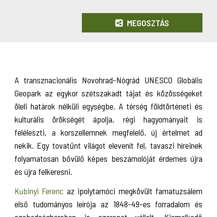
MEGOSZTÁS
A transznacionális Novohrad-Nógrád UNESCO Globális
Geopark az egykor szétszakadt tájat és közösségeket
öleli határok nélküli egységbe. A térség földtörténeti és
kulturális örökségét ápolja, régi hagyományait is
feléleszti, a korszellemnek megfelelő, új értelmet ad
nekik. Egy tovatűnt világot elevenít fel, tavaszi híreinek
folyamatosan bővülő képes beszámolóját érdemes újra
és újra felkeresni.
Kubinyi Ferenc
az ipolytarnóci megkövült famatuzsálem
első tudományos leírója az 1848-49-es forradalom és