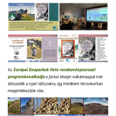
Az
Európai Geoparkok Hete rendezvénysorozat
programkavalkádja
a június elsejei vulkánnappal már
áthúzódik a nyári időszakra, így mindként hírcsokorban
megemlékezünk róla.