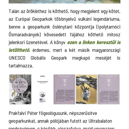
Talán az örökléthez is köthető, hogy megjelent egy kötet,
az Európai Geoparkok többnyelvű vulkáni legendáriuma,
benne a geoparkunk őslénytani központja (Ipolytarnóci
Ősmaradványok) kövesedett fájához köthető mítosz
jelenkori üzenetével. A könyv
ezen a linken keresztül is
letölthető
, érdemes, mert a két másik magyarországi
UNESCO Globális Geopark megkapó meséjét is
tartalmazza.
Prakfalvi Péter főgeológusunk, népszerűsítve
geoparkunkat, annak pólójában futott az Ultrabalaton
rendezvényen, s később, visszafutva, majd ugyanazon