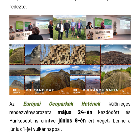
fedezte.
Az
Európai Geoparkok Hetének
különleges
rendezvénysorozata
május 24-én
kezdődött és
Pünkösdöt is érintve
június 9-én
ért véget, benne a
június 1-jei vulkánnappal.