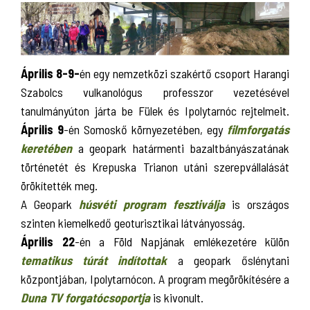
Április 8-9-
én egy nemzetközi szakértő csoport Harangi
Szabolcs vulkanológus professzor vezetésével
tanulmányúton járta be Fülek és Ipolytarnóc rejtelmeit.
Április 9
-én Somoskő környezetében, egy
filmforgatás
keretében
a geopark határmenti bazaltbányászatának
történetét és Krepuska Trianon utáni szerepvállalását
örökítették meg.
A Geopark
húsvéti program fesztiválja
is országos
szinten kiemelkedő geoturisztikai látványosság.
Április 22
-én a Föld Napjának emlékezetére külön
tematikus túrát indítottak
a geopark őslénytani
központjában, Ipolytarnócon. A program megörökítésére a
Duna TV forgatócsoportja
is kivonult.