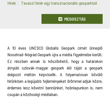
Hírek
Tavaszi hírek egy transznacionális geoparkból
MEGOSZTÁS
A 10 éves UNESCO Globális Geopark címét ünneplő
Novohrad-Nógrád Geopark újra a média figyelmébe került.
Ez részben annak is köszönhető, hogy a határokon
átnyúló szlovák-magyar geopark élő táját a geopark
dolgozói méltón képviselik. A folyamatosan bővülő
hírünkben a legújabb fejleményeket örömmel adjuk közre,
érdemes lesz követni bennünket, hobnlapunkon is, nem
csupán a közösségi médiában.