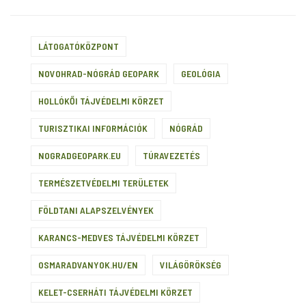
LÁTOGATÓKÖZPONT
NOVOHRAD-NÓGRÁD GEOPARK
GEOLÓGIA
HOLLÓKŐI TÁJVÉDELMI KÖRZET
TURISZTIKAI INFORMÁCIÓK
NÓGRÁD
NOGRADGEOPARK.EU
TÚRAVEZETÉS
TERMÉSZETVÉDELMI TERÜLETEK
FÖLDTANI ALAPSZELVÉNYEK
KARANCS-MEDVES TÁJVÉDELMI KÖRZET
OSMARADVANYOK.HU/EN
VILÁGÖRÖKSÉG
KELET-CSERHÁTI TÁJVÉDELMI KÖRZET