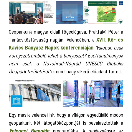
Geoparkunk magyar oldali főgeológusa, Prakfalvi Péter a
Tanácsköztársaság napján, Velencében, a
XVII. Kő- és
Kavics Bányász Napok konferenciáján
"Valóban csak
környezetromboló lehet a bányászat? Esettanulmányok
nem csak a Novohrad-Nógrád UNESCO Globális
Geopark területéről"
címmel nagy sikerű előadást tartott.
Egy másik velencei hír, hogy a világon egyedülálló módon
geoparkunk két látogatóközpontját is beválasztották a
Velencei Biennále
programjába. A rendezvényre az