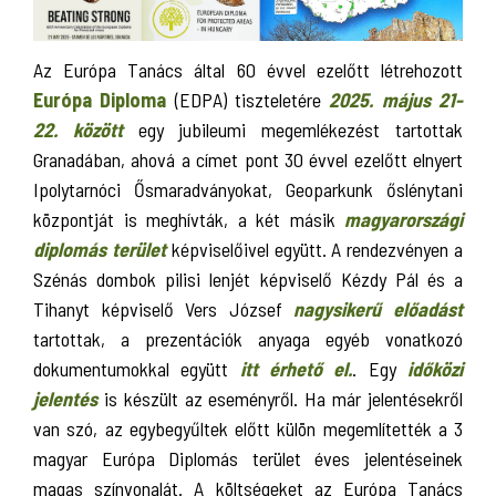
Az Európa Tanács által 60 évvel ezelőtt létrehozott
Európa Diploma
(EDPA) tiszteletére
2025. május 21-
22. között
egy jubileumi megemlékezést tartottak
Granadában, ahová a címet pont 30 évvel ezelőtt elnyert
Ipolytarnóci Ősmaradványokat, Geoparkunk őslénytani
központját is meghívták, a két másik
magyarországi
diplomás terület
képviselőivel együtt. A rendezvényen a
Szénás dombok pilisi lenjét képviselő Kézdy Pál és a
Tihanyt képviselő Vers József
nagysikerű előadást
tartottak, a prezentációk anyaga egyéb vonatkozó
dokumentumokkal együtt
itt érhető el.
. Egy
időközi
jelentés
is készült az eseményről. Ha már jelentésekről
van szó, az egybegyűltek előtt külön megemlítették a 3
magyar Európa Diplomás terület éves jelentéseinek
magas színvonalát. A költségeket az Európa Tanács