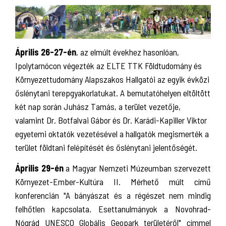
Április 26-27-én
, az elmúlt évekhez hasonlóan,
Ipolytarnócon végezték az ELTE TTK Földtudomány és
Környezettudomány Alapszakos Hallgatói az egyik évközi
őslénytani terepgyakorlatukat. A bemutatóhelyen eltöltött
két nap során Juhász Tamás, a terület vezetője,
valamint Dr. Botfalvai Gábor és Dr. Karádi-Kapiller Viktor
egyetemi oktatók vezetésével a hallgatók megismerték a
terület földtani felépítését és őslénytani jelentőségét.
Április 29-én
a Magyar Nemzeti Múzeumban szervezett
Környezet-Ember-Kultúra II. Mérhető múlt című
konferencián "A bányászat és a régészet nem mindig
felhőtlen kapcsolata. Esettanulmányok a Novohrad-
Nógrád UNESCO Globális Geopark területéről" címmel