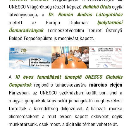
UNESCO Világörökség részét képező
Hollókő Ófalu
egyik
látványossága, a
Dr. Román András Látogatóház
mellett az Európa Diplomás
Ipolytarnóci
Ősmaradványok
Természetvédelmi Terület Ősfenyő
Belépő Fogadóépülete is meghívást kapott.
A
10 éves fennállását ünneplő UNESCO Globális
Geoparkok
regionális tanácskozására
március elején
Párizsban, az UNESCO székházban került sor, ahol a
magyar geoparkok képviselői jó hangulatú megbeszélést
tartottak a kirendeltség dolgozóival. A hálózati munka
elismeréseként a múlt évben kapott oklevelet egyik
munkatársunk, csak most, a digitális térben vehette át.