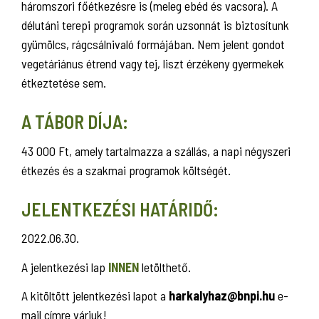
háromszori főétkezésre is (meleg ebéd és vacsora). A
délutáni terepi programok során uzsonnát is biztosítunk
gyümölcs, rágcsálnivaló formájában. Nem jelent gondot
vegetáriánus étrend vagy tej, liszt érzékeny gyermekek
étkeztetése sem.
A TÁBOR DÍJA:
43 000 Ft, amely tartalmazza a szállás, a napi négyszeri
étkezés és a szakmai programok költségét.
JELENTKEZÉSI HATÁRIDŐ:
2022.06.30.
A jelentkezési lap
INNEN
letölthető.
A kitöltött jelentkezési lapot a
harkalyhaz@bnpi.hu
e-
mail címre várjuk!