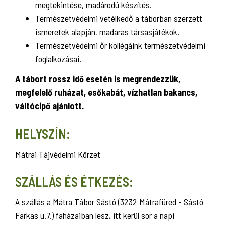
megtekintése, madárodú készítés.
Természetvédelmi vetélkedő a táborban szerzett
ismeretek alapján, madaras társasjátékok.
Természetvédelmi őr kollégáink természetvédelmi
foglalkozásai.
A tábort rossz idő esetén is megrendezzük,
megfelelő ruházat, esőkabát, vízhatlan bakancs,
váltócipő ajánlott.
HELYSZÍN:
Mátrai Tájvédelmi Körzet
SZÁLLÁS ÉS ÉTKEZÉS:
A szállás a Mátra Tábor Sástó (3232 Mátrafüred - Sástó
Farkas u.7.) faházaiban lesz, itt kerül sor a napi