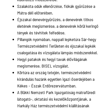
Szalakóta odúk ellenőrzése, fiókák gyűrűzése a
Mátra déli előterében.
Éjszakai denevérgyűrűzés, a denevérek titkos
életének megismerése, a denevérek körül keringő
tények és tévhitek felfedése.
Pillangók nyomában, nappali lepketúra Sár-hegy
Természetvédelmi Területen és éjszakai lepkék
csalogatása és vizsgálata lámpás módszerekkel.
Hegyi patakok és hegyi tavak élővilágának
megismerése, BISEL vizsgálat.
Körtúra az ország tetején, természetvédelmi
kirándulás hazánk egyetlen igazi őserdejében a
Kékes - Észak Erdőrezervátumban.
A Bükki Nemzeti Park Igazgatóság mátrafüredi
látogató-, oktatási és kezelőközpontjának, a
Harkály Ház természetvédelmi kiállításának