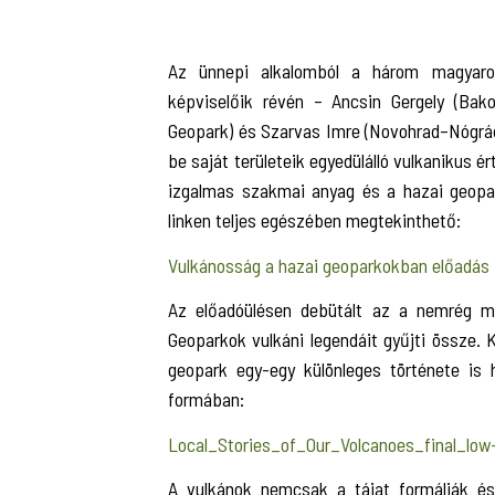
Az ünnepi alkalomból a három magyaro
képviselőik révén – Ancsin Gergely (Bak
Geopark) és Szarvas Imre (Novohrad–Nógrá
be saját területeik egyedülálló vulkanikus é
izgalmas szakmai anyag és a hazai geopar
linken teljes egészében megtekinthető:
Vulkánosság a hazai geoparkokban előadás
Az előadóülésen debütált az a nemrég me
Geoparkok vulkáni legendáit gyűjti össze
geopark egy-egy különleges története is 
formában:
Local_Stories_of_Our_Volcanoes_final_low
A vulkánok nemcsak a tájat formálják és