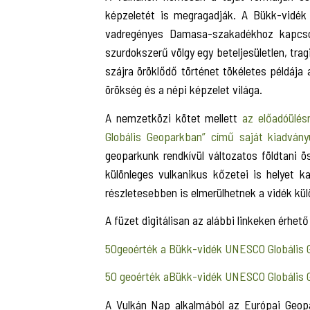
képzeletét is megragadják. A Bükk-vidék
vadregényes Damasa-szakadékhoz kapcsol
szurdokszerű völgy egy beteljesületlen, tra
szájra öröklődő történet tökéletes példája
örökség és a népi képzelet világa.
A nemzetközi kötet mellett
az előadóülé
Globális Geoparkban” című saját kiadván
geoparkunk rendkívül változatos földtani 
különleges vulkanikus kőzetei is helyet 
részletesebben is elmerülhetnek a vidék kül
A füzet digitálisan az alábbi linkeken érhető 
50geoérték a Bükk-vidék UNESCO Globális 
50 geoérték aBükk-vidék UNESCO Globális G
A Vulkán Nap alkalmából az Európai Geop