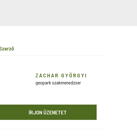
szerző
ZACHAR GYÖRGYI
geopark szakmenedzser
ÍRJON ÜZENETET