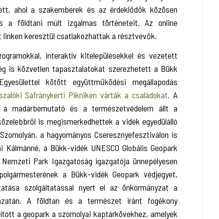
ett, ahol a szakemberek és az érdeklődők közösen
 a földtani múlt izgalmas történeteit. Az online
 linken keresztül csatlakozhattak a résztvevők.
ogramokkal, interaktív kitelepülésekkel és vezetett
ség is közvetlen tapasztalatokat szerezhetett a Bükk
gyesülettel kötött együttműködési megállapodás
szalóki Sáfránykerti Pikniken várták a családokat
. A
s, a madárbemutató és a természetvédelem állt a
özelebbről is megismerkedhettek a vidék egyedülálló
 Szomolyán, a hagyományos Cseresznyefesztiválon is
nai Kálmánné, a Bükk-vidék UNESCO Globális Geopark
ki Nemzeti Park Igazgatóság igazgatója ünnepélyesen
polgármesterének a Bükk-vidék Geopark védjegyet,
atása szolgáltatással nyert el az önkormányzat a
ázatán. A földtan és a természet iránt fogékony
ított a geopark a szomolyai kaptárkövekhez, amelyek