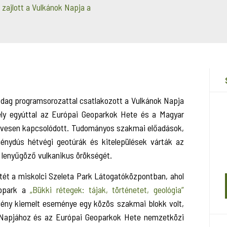
ajlott a Vulkánok Napja a
dag programsorozattal csatlakozott a Vulkánok Napja
ely egyúttal az Európai Geoparkok Hete és a Magyar
rvesen kapcsolódott. Tudományos szakmai előadások,
énydús hétvégi geotúrák és kitelepülések várták az
 lenyűgöző vulkanikus örökségét.
ét a miskolci Szeleta Park Látogatóközpontban, ahol
eopark a
„Bükki rétegek: tájak, történetet, geológia”
vény kiemelt eseménye egy közös szakmai blokk volt,
ok Napjához és az Európai Geoparkok Hete nemzetközi