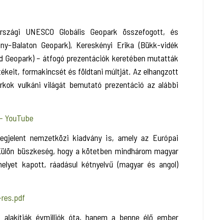
rszági UNESCO Globális Geopark összefogott, és
ony–Balaton Geopark), Kereskényi Erika (Bükk-vidék
d Geopark) – átfogó prezentációk keretében mutatták
rtékeit, formakincsét és földtani múltját. Az elhangzott
kok vulkáni világát bemutató prezentáció az alábbi
 - YouTube
gjelent nemzetközi kiadvány is, amely az Európai
. Külön büszkeség, hogy a kötetben mindhárom magyar
helyet kapott, ráadásul kétnyelvű (magyar és angol)
-res.pdf
 alakítják évmilliók óta, hanem a benne élő ember