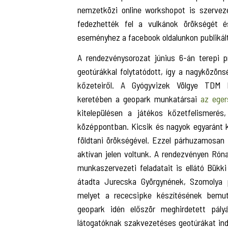
nemzetközi online workshopot is szervez
fedezhették fel a vulkánok örökségét és
eseményhez a facebook oldalunkon publikált
A rendezvénysorozat június 6-án terepi pr
geotúrákkal folytatódott, így a nagyközön
kőzeteiről. A Gyógyvizek Völgye TDM E
keretében a geopark munkatársai
az eger
kitelepülésen a játékos kőzetfelismeré
középpontban. Kicsik és nagyok egyaránt k
földtani örökségével. Ezzel párhuzamosan
aktívan jelen voltunk. A rendezvényen Ró
munkaszervezeti feladatait is ellátó Bük
átadta Jurecska Györgynének, Szomolya 
melyet a rececsipke készítésének bemut
geopark idén először meghirdetett pály
látogatóknak szakvezetéses geotúrákat ind