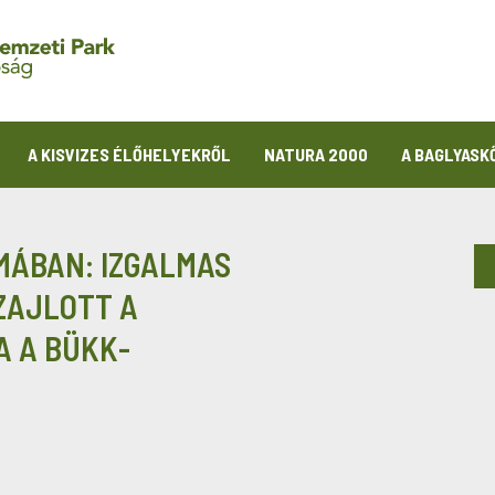
A KISVIZES ÉLŐHELYEKRŐL
NATURA 2000
A BAGLYASK
ÁBAN: IZGALMAS
ZAJLOTT A
 A BÜKK-