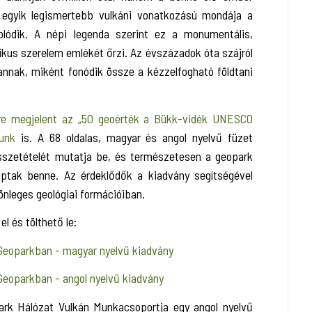
 egyik legismertebb vulkáni vonatkozású mondája a
ódik. A népi legenda szerint ez a monumentális,
gikus szerelem emlékét őrzi. Az évszázadok óta szájról
 annak, miként fonódik össze a kézzelfogható földtani
sre megjelent az „50 geoérték a Bükk-vidék UNESCO
yunk
is. A 68 oldalas, magyar és angol nyelvű füzet
összetételét mutatja be, és természetesen a geopark
kaptak benne. Az érdeklődők a kiadvány segítségével
önleges geológiai formációiban.
el és tölthető le:
Geoparkban - magyar nyelvű kiadvány
eoparkban - angol nyelvű kiadvány
ark Hálózat Vulkán Munkacsoportja egy angol nyelvű