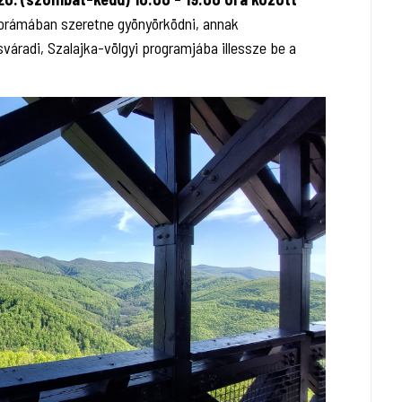
norámában szeretne gyönyörködni, annak
váradi, Szalajka-völgyi programjába illessze be a