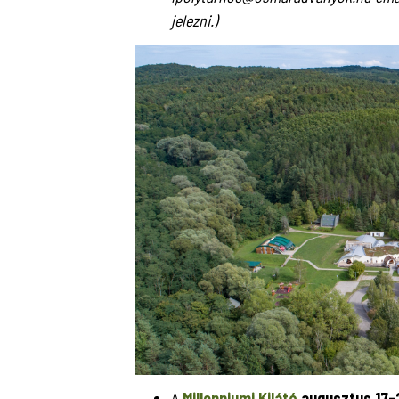
jelezni.)
A
Millenniumi Kilátó
augusztus 17-2