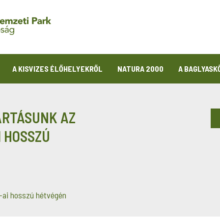
A KISVIZES ÉLŐHELYEKRŐL
NATURA 2000
A BAGLYASK
ARTÁSUNK AZ
I HOSSZÚ
-ai hosszú hétvégén