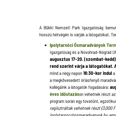
A Bükki Nemzeti Park Igazgatóság bemuta
hosszú hétvégén is várják a látogatókat. T
Ipolytarnóci Ősmaradványok Term
Igazgatóság és a Novohrad-Nógrád UN
augusztus
17-20. (szombat-kedd) 9
rend szerint várja a látogatókat. 
mind a négy napon
16:30-kor indul
a
a megkövesedett óriásfenyő maradvány
kollégáink a látogatók fogadására:
au
éves időutazás
on vehetnek részt a
program során egy tovatűnt, egzotikus
regisztráltak vehetnek részt (3.000 F
ipolytarnoc@osmaradvanyok.hu email