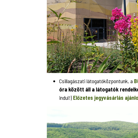
Csillagászati látogatóközpontunk, a
B
óra között áll a látogatók rendel
indul!)
Előzetes jegyvásárlás ajánl