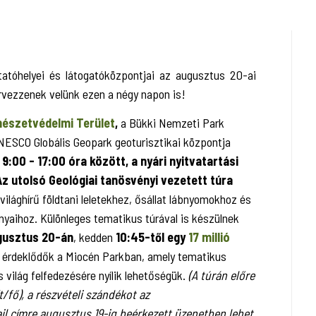
tóhelyei és látogatóközpontjai az augusztus 20-ai
ervezzenek velünk ezen a négy napon is!
észetvédelmi Terület
,
a Bükki Nemzeti Park
ESCO Globális Geopark geoturisztikai központja
:00 - 17:00 óra között, a nyári nyitvatartási
Az utolsó Geológiai tanösvényi vezetett túra
 világhírű földtani leletekhez, ősállat lábnyomokhoz és
aihoz. Különleges tematikus túrával is készülnek
gusztus 20-án
, kedden
10:45-től egy
17 millió
z érdeklődők a Miocén Parkban, amely tematikus
 világ felfedezésére nyílik lehetőségük.
(A túrán előre
t/fő), a részvételi szándékot az
 címre augusztus 19-ig beérkezett üzenetben lehet