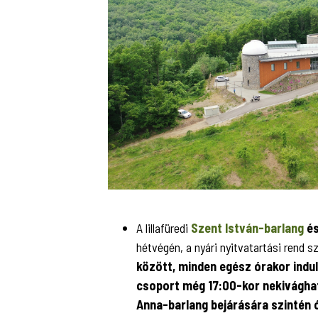
A lillafüredi
Szent István-barlang
és
hétvégén, a nyári nyitvatartási rend sz
között, minden egész órakor indul
csoport még 17:00-kor nekivághat 
Anna-barlang bejárására szintén 