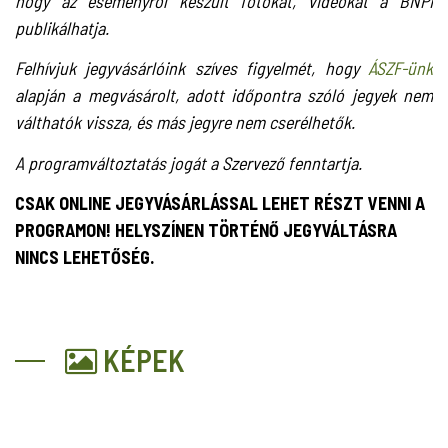
hogy az eseményről készült fotókat, videókat a BNPI
publikálhatja.
Felhívjuk jegyvásárlóink szíves figyelmét, hogy
ÁSZF-ünk
alapján a megvásárolt, adott időpontra szóló jegyek nem
válthatók vissza, és más jegyre nem cserélhetők.
A programváltoztatás jogát a Szervező fenntartja.
CSAK ONLINE JEGYVÁSÁRLÁSSAL LEHET RÉSZT VENNI A
PROGRAMON! HELYSZÍNEN TÖRTÉNŐ JEGYVÁLTÁSRA
NINCS LEHETŐSÉG.
KÉPEK