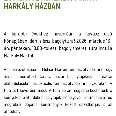
HARKÁLY HÁZBAN
A korábbi évekhez hasonlóan a tavasz első
hónapjában idén is lesz bagolytúra! 2026. március 13-
án, pénteken, 18.00-tól esti bagolyismereti túra indul a
Harkály Háztól.
A szakvezetés során Molnár Márton természetvédelmi őr egy
rövid ismertetést tart a hazai bagolyfajokról, a mátrai
előfordulásukról és aktuális természetvédelmi helyzetükről. A
túra ezt követően indul. A túra során megismerkedhetünk a
környéken előforduló bagolyfajok élőhelyével, életmódjával, és
megfelelő időjárási körülmények között észlelhetjük is az
állatokat.