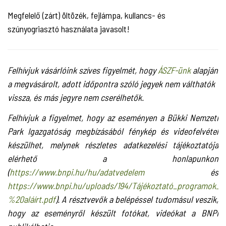
Megfelelő (zárt) öltözék, fejlámpa, kullancs- és
szúnyogriasztó használata javasolt!
Felhívjuk vásárlóink szíves figyelmét, hogy
ÁSZF-ünk
alapján
a megvásárolt, adott időpontra szóló jegyek nem válthatók
vissza, és más jegyre nem cserélhetők.
Felhívjuk a figyelmet, hogy az eseményen a Bükki Nemzeti
Park Igazgatóság megbízásából fénykép és videofelvétel
készülhet, melynek részletes adatkezelési tájékoztatója
elérhető a honlapunkon
(
https://www.bnpi.hu/hu/adatvedelem
és
https://www.bnpi.hu/uploads/194/Tájékoztató_programok_
%20aláírt.pdf
). A résztvevők a belépéssel tudomásul veszik,
hogy az eseményről készült fotókat, videókat a BNPI