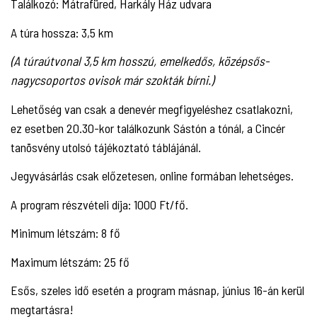
Találkozó: Mátrafüred, Harkály Ház udvara
A túra hossza: 3,5 km
(A túraútvonal 3,5 km hosszú, emelkedős, középsős-
nagycsoportos ovisok már szokták bírni.)
Lehetőség van csak a denevér megfigyeléshez csatlakozni,
ez esetben 20.30-kor találkozunk Sástón a tónál, a Cincér
tanösvény utolsó tájékoztató táblájánál.
Jegyvásárlás csak előzetesen, online formában lehetséges.
A program részvételi díja: 1000 Ft/fő.
Minimum létszám: 8 fő
Maximum létszám: 25 fő
Esős, szeles idő esetén a program másnap, június 16-án kerül
megtartásra!