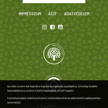
IMPRESSZUM
ÁSZF
ADATVÉDELEM
Az oldal cookie-kat használ a legjobb szolgáltatás nyújtásához. A honlap további
használatához a cookie-k (sütik) használatát el kell fogadni.
Személyes adatai védelméről szóló intézkedéseinket az adatvédelmi szabályzatban
ismertetjük.
Powered by
a product of