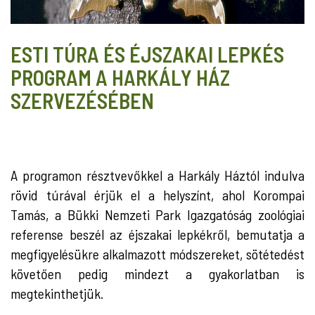
ESTI TÚRA ÉS ÉJSZAKAI LEPKÉS
PROGRAM A HARKÁLY HÁZ
SZERVEZÉSÉBEN
A programon résztvevőkkel a Harkály Háztól indulva
rövid túrával érjük el a helyszínt, ahol Korompai
Tamás, a Bükki Nemzeti Park Igazgatóság zoológiai
referense beszél az éjszakai lepkékről, bemutatja a
megfigyelésükre alkalmazott módszereket, sötétedést
követően pedig mindezt a gyakorlatban is
megtekinthetjük.