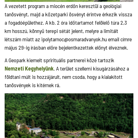
A vezetett program a miocén erdőn keresztül a geológiai
tanösvényt, majd a kőzetparki ösvényt érintve érkezik vissza
a fogadóépülethez. A kb. 2 óra időtartamot felölelő túra 2,3
km hosszú, könnyű terepi sétát jelent, melyre a limitált
létszám miatt az ipolytarnoc@osmaradvanyok.hu email címre
május 29-ig írásban előre bejelentkezettek előnyt élveznek.
A Geopark kiemelt sprirituális partnerei közé tartozik
Nemzeti Kegyhelyünk
. A terület szellemi kisugárzásához a
földtani múlt is hozzájárult, nem csoda, hogy a kialakított
tanösvények is kitérnek rá.