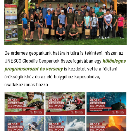
De érdemes geoparkunk határain túlra is tekinteni, hiszen az
UNESCO Globális Geoparkok összefogásában egy
különleges
programsorozat és verseny
is kezdetét vette a földtani
örökségünkhöz és az élő bolygóhoz kapcsolódva,
csatlakozzanak hozzá.