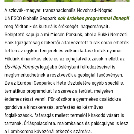
A szlovák-magyar, transznacionális Novohrad-Nógrád
UNESCO Globális Geopark
sok érdekes programmal ünnepli
meg földtani- és kulturális örökségét, hagyományait.
Beléptető kapuja a mi Miocén Parkunk, ahol a Bükki Nemzeti
Park Igazgatóság szakértői által vezetett túrák során érhetők
tetten az egykori tengerek és vulkáni katasztrófák nyomai.
Földünk dinamikus élete és az éghajlatváltozások mellett az
Ősvilági Pompeji
legújabb őslénytani felfedezéseivel is
megismerkedhetnek a résztvevők a geológiai tanösvényen.
De az Európai Geoparkok Hete tiszteletére egyéb speciális,
tematikus programokat is szervez a terület, melyeken
érdemes részt venni. Pünkösdkor a gyermekes családokra
gondolva a kincskeresés, arcfestés és kézműves
foglalkozások, fafaragás mellett termelői kirakodó vásárt is
tartanak. Óriáspalacsinta, malomkalács és palócgulyás is lesz
a Lombkorona kávézónál étkezők számára.