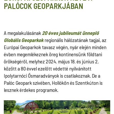
PALÓCOK GEOPARKJÁBAN
A megalakulásának
20 éves jubileumát ünneplő
Globális Geoparkok
regionális hálózatának tagjai, az
Európai Geoparkok tavasz végén, nyár elején minden
évben megemlékeznek öreg kontinensünk földtani
örökségéről, melyhez 2024. május 18. és június 2.
között a 80 évvel ezelőtt védetté nyilvánított
Ipolytarnóci Ősmaradványok is csatlakoznak. De a
Palóc Geopark szívében, Hollókőn és Szentkúton is
lesznek érdekes programok.