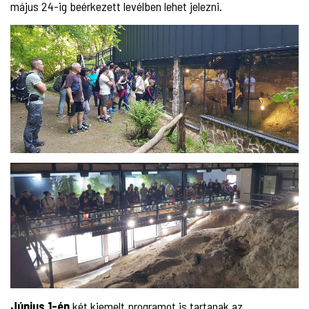
május 24-ig beérkezett levélben lehet jelezni.
Június 1-én
két kiemelt programot is tartanak az