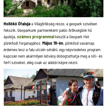
Hollókő Ófaluja
a Világörökség része, a geopark szívében
fekszik. Geoparkunk partnereként palóc örökségünk hű
ápolója,
számos programmal
készül a Geopark Hét
pünkösdi forgatagához.
Május 19-én
, pünkösd vasárnap
érdemes lesz a falu utcáin sétálni, egy népviseletes program
kapcsán nem akármilyen látvány dobogtathatja meg a női- és
férfi szíveket, elég csak az alábbi képre nézni.