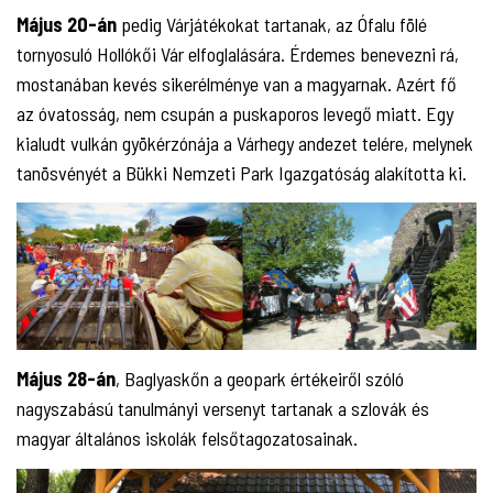
Május 20-án
pedig Várjátékokat tartanak, az Ófalu fölé
tornyosuló Hollókői Vár elfoglalására. Érdemes benevezni rá,
mostanában kevés sikerélménye van a magyarnak. Azért fő
az óvatosság, nem csupán a puskaporos levegő miatt. Egy
kialudt vulkán gyökérzónája a Várhegy andezet telére, melynek
tanösvényét a Bükki Nemzeti Park Igazgatóság alakította ki.
Május 28-án
, Baglyaskőn a geopark értékeiről szóló
nagyszabású tanulmányi versenyt tartanak a szlovák és
magyar általános iskolák felsőtagozatosainak.