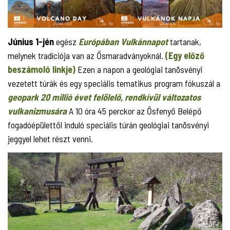
Június 1-jén
egész
Európában Vulkánnapot
tartanak,
melynek tradíciója van az Ősmaradványoknál.
(Egy előző
beszámoló linkje)
Ezen a napon a geológiai tanösvényi
vezetett túrák és egy speciális tematikus program fókuszál a
geopark 20 millió évet felölelő, rendkívül változatos
vulkanizmusára
A 10 óra 45 perckor az Ősfenyő Belépő
fogadóépülettől induló speciális túrán geológiai tanösvényi
jeggyel lehet részt venni.