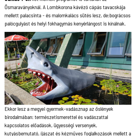
Ősmaraványoknál. A Lombkorona kávézó cápás tavacskája
mellett palacsinta - és malomkalács sütés lesz, de:bográcsos
palócgulyást és helyi fokhagymás kenyérlángost is kínálnak.
Ekkor lesz a megyei gyermek-vadásznap az őslények
birodalmában: természetismerettel és vadászattal
kapcsolatos előadások, ügyességi versenyek,
kutyásbemutató, íjászat és kézműves foglalkozások mellett a