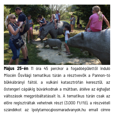
Május 25-én
11 óra 45 perckor a fogadóépülettől induló
Miocén Ősvilági tematikus túrán a résztvevők a Pannon-tó
bükkábrányi fáitól, a vulkáni katasztrófán keresztül, az
őstengeri cápákig búvárkodnak a múltban, átélve az éghajlat
változások megpróbáltatásait is. A tematikus túrán csak az
előre regisztráltak vehetnek részt (3.000 Ft/fő), a részvételi
szándékot az ipolytarnoc@osmaradvanyok.hu email címre