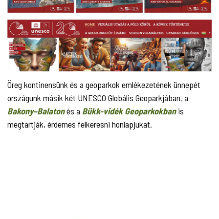
Öreg kontinensünk és a geoparkok emlékezetének ünnepét
országunk másik két UNESCO Globális Geoparkjában, a
Bakony–Balaton
és a
Bükk-vidék Geoparkokban
is
megtartják, érdemes felkeresni honlapjukat.