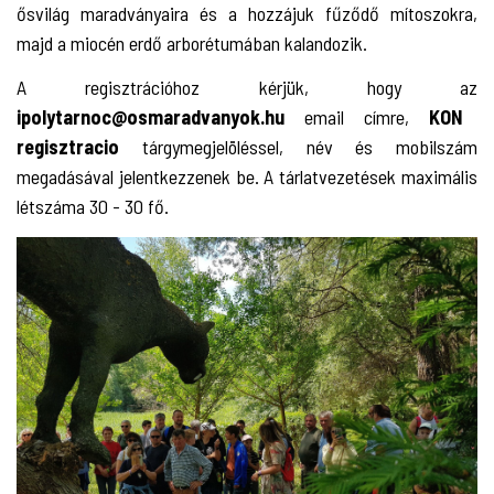
ősvilág maradványaira és a hozzájuk fűződő mítoszokra,
majd a miocén erdő arborétumában kalandozik.
A regisztrációhoz kérjük, hogy az
ipolytarnoc@osmaradvanyok.h
u
email címre,
KON
regisztracio
tárgymegjelöléssel, név és mobilszám
megadásával jelentkezzenek be. A tárlatvezetések maximális
létszáma 30 - 30 fő.