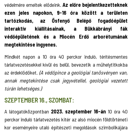
védelmére emeltek elődeink.
Az előre bejelentkezetteknek
ezen jeles napokon, 9-16 óra között a területen
tartózkodás, az Ősfenyő Belépő fogadóépület
interaktív kiállításainak, a Bükkábrányi fák
védőépületének és a Miocén Erdő arborétumának
megtekintése ingyenes.
Mindkét napon a 10 óra 40 perckor induló, térítésmentes
tárlatvezetésekkel kívül és belül, bevezetik a műhelytitkokba
az érdeklődőket.
(A védőpince a geológiai tanösvényen van,
annak megtekintése csak jegyvétellel, geológiai vezetett
túrán lehetséges.)
SZEPTEMBER 16., SZOMBAT:
A látogatóközpontban
2023. szeptember 16-án
10 óra 40
perckor induló tárlatvezetés kitér az alsó miocén földtörténeti
kor eseményeire utaló építészeti megoldások szimbolikájára