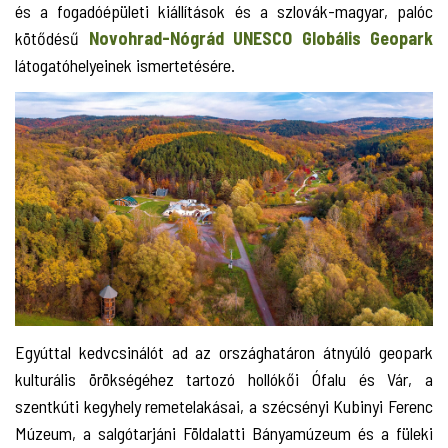
és a fogadóépületi kiállítások és a szlovák-magyar, palóc
kötődésű
Novohrad-Nógrád UNESCO Globális Geopark
látogatóhelyeinek ismertetésére.
Egyúttal kedvcsinálót ad az országhatáron átnyúló geopark
kulturális örökségéhez tartozó hollókői Ófalu és Vár, a
szentkúti kegyhely remetelakásai, a szécsényi Kubinyi Ferenc
Múzeum, a salgótarjáni Földalatti Bányamúzeum és a füleki