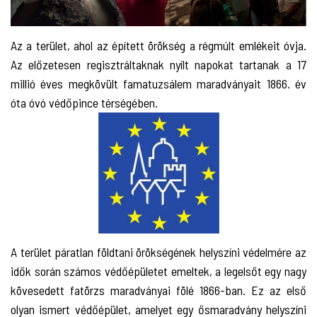
Az a terület, ahol az épített örökség a régmúlt emlékeit óvja.
Az előzetesen regisztráltaknak nyílt napokat tartanak a 17
millió éves megkövült famatuzsálem maradványait 1866. év
óta óvó védőpince térségében.
A terület páratlan földtani örökségének helyszíni védelmére az
idők során számos védőépületet emeltek, a legelsőt egy nagy
kövesedett fatörzs maradványai fölé 1866-ban. Ez az első
olyan ismert védőépület, amelyet egy ősmaradvány helyszíni