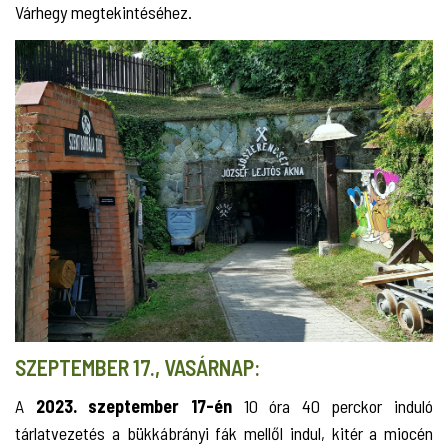
Várhegy megtekintéséhez.
SZEPTEMBER 17., VASÁRNAP:
A
2023. szeptember 17-én
10 óra 40 perckor induló
tárlatvezetés a bükkábrányi fák mellől indul, kitér a miocén