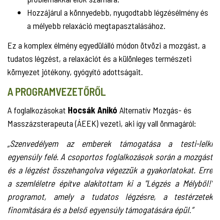
Hozzájárul a könnyedebb, nyugodtabb légzésélmény és
a mélyebb relaxáció megtapasztalásához.
Ez a komplex élmény egyedülálló módon ötvözi a mozgást, a
tudatos légzést, a relaxációt és a különleges természeti
környezet jótékony, gyógyító adottságait.
A PROGRAMVEZETŐRŐL
A foglalkozásokat
Hocsák Anikó
Alternatív Mozgás- és
Masszázsterapeuta (ÁEEK) vezeti, aki így vall önmagáról:
„Szenvedélyem az emberek támogatása a testi-lelki
egyensúly felé. A csoportos foglalkozások során a mozgást
és a légzést összehangolva végezzük a gyakorlatokat. Erre
a szemléletre építve alakítottam ki a "Légzés a Mélyből!"
programot, amely a tudatos légzésre, a testérzetek
finomítására és a belső egyensúly támogatására épül.”