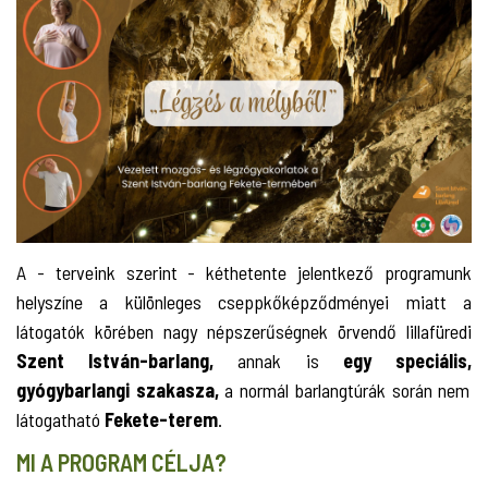
A - terveink szerint - kéthetente jelentkező programunk
helyszíne a különleges cseppkőképződményei miatt a
látogatók körében nagy népszerűségnek örvendő lillafüredi
Szent István-barlang,
annak is
egy speciális,
gyógybarlangi szakasza,
a normál barlangtúrák során nem
látogatható
Fekete-terem
.
MI A PROGRAM CÉLJA?