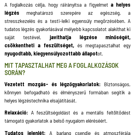
A foglalkozás célja, hogy ráirányítsa a figyelmet
a helyes
légzés
meghatározó szerepére az egészség, a
stresszkezelés és a testi-lelki egyensúly megőrzésében. A
tudatos légzés gyakorlásával mélyebb kapcsolatot alakíthat ki
saját testével,
javíthatja légzése minőségét,
csökkentheti a feszültséget,
és megtapasztalhat egy
nyugodtabb, kiegyensúlyozottabb állapot
ot.
MIT TAPASZTALHAT MEG A FOGLALKOZÁSOK
SORÁN?
Vezetett mozgás- és légzőgyakorlatok:
Biztonságos,
könnyen befogadható és élményszerű formában segítik a
helyes légzéstechnika elsajátítását.
Relaxáció:
A feszültségoldást és a mentális feltöltődést
támogató gyakorlatok a belső nyugalom eléréséért.
Tudatos jelenlét:
A barlang csendje és atmoszférája