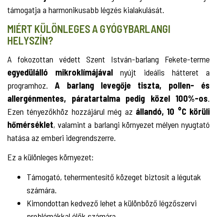
támogatja a harmonikusabb légzés kialakulását.
MIÉRT KÜLÖNLEGES A GYÓGYBARLANGI
HELYSZÍN?
A fokozottan védett Szent István-barlang Fekete-terme
egyedülálló mikroklímájával
nyújt ideális hátteret a
programhoz.
A barlang levegője tiszta, pollen- és
allergénmentes, páratartalma pedig közel 100%-os
.
Ezen tényezőkhöz hozzájárul még az
állandó, 10 °C körüli
hőmérséklet
, valamint a barlangi környezet mélyen nyugtató
hatása az emberi idegrendszerre.
Ez a különleges környezet:
Támogató, tehermentesítő közeget biztosít a légutak
számára.
Kimondottan kedvező lehet a különböző légzőszervi
problémákkal élők számára.