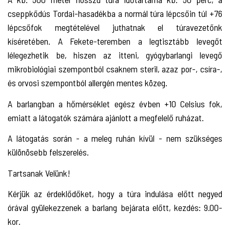
cseppkődús Tordai-hasadékba a normál túra lépcsőin túl +76
lépcsőfok megtételével juthatnak el túravezetőnk
kíséretében. A Fekete-teremben a legtisztább levegőt
lélegezhetik be, hiszen az itteni, gyógybarlangi levegő
mikrobiológiai szempontból csaknem steril, azaz por-, csíra-,
és orvosi szempontból allergén mentes közeg.
A barlangban a hőmérséklet egész évben +10 Celsius fok,
emiatt a látogatók számára ajánlott a megfelelő ruházat.
A látogatás során - a meleg ruhán kívül - nem szükséges
különösebb felszerelés.
Tartsanak Velünk!
Kérjük az érdeklődőket, hogy a túra indulása előtt negyed
órával gyülekezzenek a barlang bejárata előtt, kezdés: 9.00-
kor.