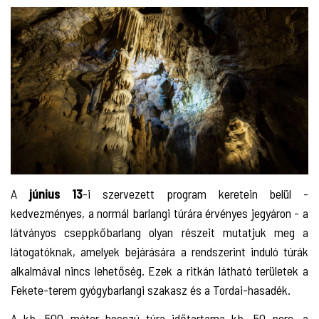
A
június 13
-i szervezett program keretein belül -
kedvezményes, a normál barlangi túrára érvényes jegyáron - a
látványos cseppkőbarlang olyan részeit mutatjuk meg a
látogatóknak, amelyek bejárására a rendszerint induló túrák
alkalmával nincs lehetőség. Ezek a ritkán látható területek a
Fekete-terem gyógybarlangi szakasz és a Tordai-hasadék.
A kb. 500 méter hosszú túra időtartama kb. 50 perc, a