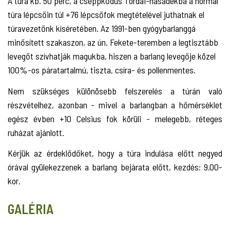
A túra kb. 50 perc, a cseppkődús Tordai-hasadékba a normál
túra lépcsőin túl +76 lépcsőfok megtételével juthatnak el
túravezetőnk kíséretében. Az 1991-ben gyógybarlanggá
minősített szakaszon, az ún. Fekete-teremben a legtisztább
levegőt szívhatják magukba, hiszen a barlang levegője közel
100%-os páratartalmú, tiszta, csíra- és pollenmentes.
Nem szükséges különösebb felszerelés a túrán való
részvételhez, azonban - mivel a barlangban a hőmérséklet
egész évben +10 Celsius fok körüli - melegebb, réteges
ruházat ajánlott.
Kérjük az érdeklődőket, hogy a túra indulása előtt negyed
órával gyülekezzenek a barlang bejárata előtt, kezdés: 9.00-
kor.
GALÉRIA