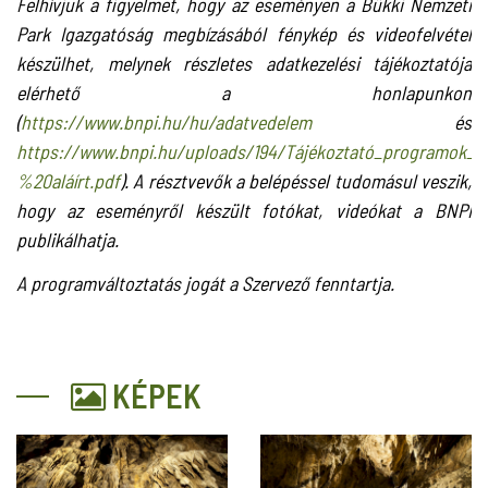
Felhívjuk a figyelmet, hogy az eseményen a Bükki Nemzeti
Park Igazgatóság megbízásából fénykép és videofelvétel
készülhet, melynek részletes adatkezelési tájékoztatója
elérhető a honlapunkon
(
https://www.bnpi.hu/hu/adatvedelem
és
https://www.bnpi.hu/uploads/194/Tájékoztató_programok_
%20aláírt.pdf
). A résztvevők a belépéssel tudomásul veszik,
hogy az eseményről készült fotókat, videókat a BNPI
publikálhatja.
A programváltoztatás jogát a Szervező fenntartja.
KÉPEK