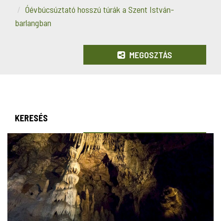
Óévbúcsúztató hosszú túrák a Szent István-
barlangban
MEGOSZTÁS
KERESÉS