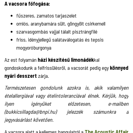
A vacsora főfogása:
fűszeres, zamatos tarjaszelet
omlós, aranybarnára sült, göngyölt csirkemell
szarvasgombás vajjal tálalt pisztrángfilé
friss, idényjellegű salátaválogatás és tepsis
mogyoróburgonya
Az est folyamán
házi készítésű limonádék
kal
gondoskodunk a felfrissülésről, a vacsorát pedig egy
könnyed
nyári desszert
zárja.
Természetesen gondolunk azokra is, akik valamilyen
ételallergiával vagy ételintoleranciával élnek. Kérjük, hogy
ilyen igényüket előzetesen, e-mailben
(bukkicsillagda@bnpi.hu) jelezzék számunkra a
jegyvásárlást követően.
A vacsora alatt a kellemes hangulatról a
The Acoustic Affair