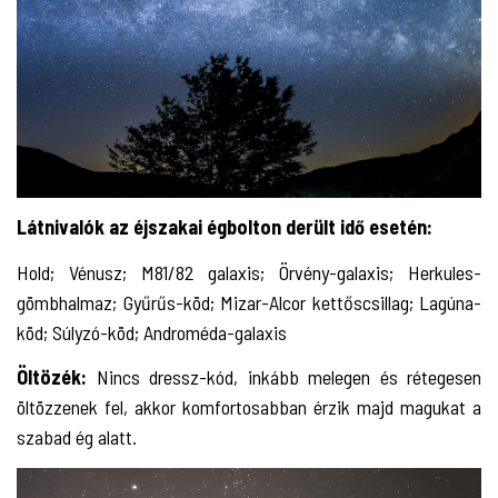
Látnivalók az éjszakai égbolton derült idő esetén:
Hold; Vénusz; M81/82 galaxis; Örvény-galaxis; Herkules-
gömbhalmaz; Gyűrűs-köd; Mizar-Alcor kettőscsillag; Lagúna-
köd; Súlyzó-köd; Androméda-galaxis
Öltözék:
Nincs dressz-kód, inkább melegen és rétegesen
öltözzenek fel, akkor komfortosabban érzik majd magukat a
szabad ég alatt.