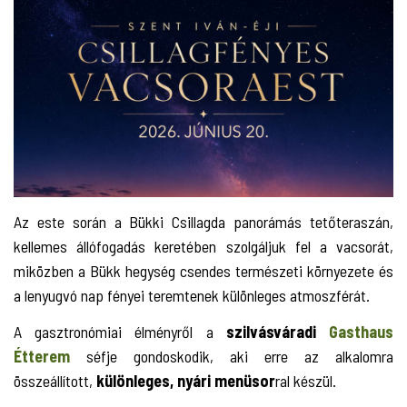
Az este során a Bükki Csillagda panorámás tetőteraszán,
kellemes állófogadás keretében szolgáljuk fel a vacsorát,
miközben a Bükk hegység csendes természeti környezete és
a lenyugvó nap fényei teremtenek különleges atmoszférát.
A gasztronómiai élményről a
szilvásváradi
Gasthaus
Étterem
séfje gondoskodik, aki erre az alkalomra
összeállított,
különleges,
nyári menüsor
ral készül.