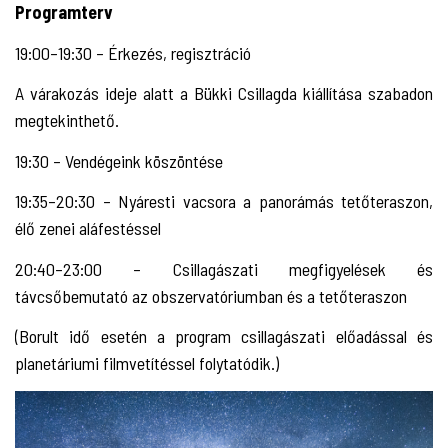
Programterv
19:00–19:30 – Érkezés, regisztráció
A várakozás ideje alatt a Bükki Csillagda kiállítása szabadon
megtekinthető.
19:30 – Vendégeink köszöntése
19:35–20:30 – Nyáresti vacsora a panorámás tetőteraszon,
élő zenei aláfestéssel
20:40–23:00 – Csillagászati megfigyelések és
távcsőbemutató az obszervatóriumban és a tetőteraszon
(Borult idő esetén a program csillagászati előadással és
planetáriumi filmvetítéssel folytatódik.)