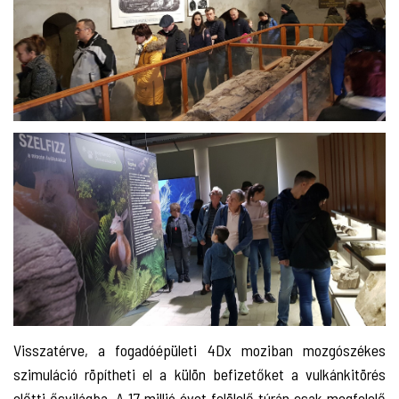
Visszatérve, a fogadóépületi 4Dx moziban mozgószékes
szimuláció röpítheti el a külön befizetőket a vulkánkitörés
előtti ősvilágba. A 17 millió évet felölelő túrán csak megfelelő