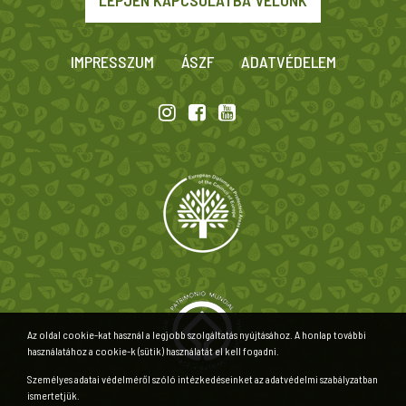
IMPRESSZUM
ÁSZF
ADATVÉDELEM
Az oldal cookie-kat használ a legjobb szolgáltatás nyújtásához. A honlap további
használatához a cookie-k (sütik) használatát el kell fogadni.
Személyes adatai védelméről szóló intézkedéseinket az adatvédelmi szabályzatban
ismertetjük.