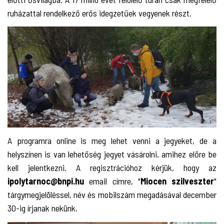
ruházattal rendelkező erős idegzetűek vegyenek részt.
A programra online is meg lehet venni a jegyeket, de a
helyszínen is van lehetőség jegyet vásárolni, amihez előre be
kell jelentkezni. A regisztrációhoz kérjük, hogy az
ipolytarnoc@bnpi.hu
email címre, "
Miocen szilveszter
"
tárgymegjelöléssel, név és mobilszám megadásával december
30-ig írjanak nekünk.