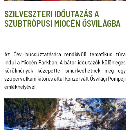
SZILVESZTERI IDŐUTAZÁS A
SZUBTRÓPUSI MIOCÉN ŐSVILÁGBA
Az Óév búcsúztatására rendkívüli tematikus túra
indul a Miocén Parkban. A bátor időutazók különleges
körülmények közepette ismerkedhetnek meg egy
szupervulkáni kitörés által konzervált Ősvilági Pompeji
emlékhelyével.