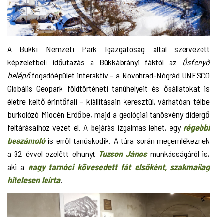
A Bükki Nemzeti Park Igazgatóság által szervezett
képzeletbeli időutazás a Bükkábrányi fáktól az
Ősfenyő
belépő
fogadóépület interaktív – a Novohrad-Nógrád UNESCO
Globális Geopark földtörténeti tanúhelyeit és ősállatokat is
életre keltő érintőfali – kiállításain keresztül, várhatóan télbe
burkolózó Miocén Erdőbe, majd a geológiai tanösvény didergő
feltárásaihoz vezet el. A bejárás izgalmas lehet, egy
régebbi
beszámoló
is erről tanúskodik. A túra során megemlékeznek
a 82 évvel ezelőtt elhunyt
Tuzson János
munkásságáról is,
aki a
nagy tarnóci kövesedett fát elsőként, szakmailag
hitelesen leírta
.