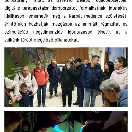
digitális terepasztalon domborzatot formálhatnak, interaktív
kiállításon ismerhetik meg a Kárpát-medence születését,
érintőfalon hozhatják mozgásba az animált régmúltat és
szimulációs négydimenziós időutazáson élhetik át a
vulkánkitörést megelőző pillanatokat.