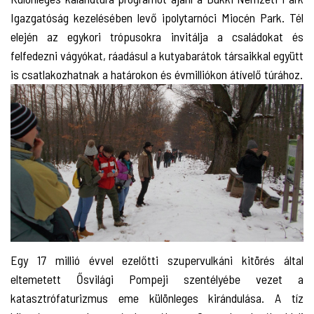
Igazgatóság kezelésében levő ipolytarnóci Miocén Park. Tél
elején az egykori trópusokra invitálja a családokat és
felfedezni vágyókat, ráadásul a kutyabarátok társaikkal együtt
is csatlakozhatnak a határokon és évmilliókon átívelő túrához.
Egy 17 millió évvel ezelőtti szupervulkáni kitörés által
eltemetett Ősvilági Pompeji szentélyébe vezet a
katasztrófaturizmus eme különleges kirándulása. A tíz