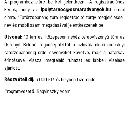
A programhoz előre be kell jelentkezni. A regisztrációhoz
kérjük, hogy az
ipolytarnoc@osmaradvanyok.hu
email
címre, "Fatörzsbarlang túra regisztráció" tárgy megjelöléssel,
név és mobil szám megadásával jelentkezzenek be.
Útvonal:
10 km-es, közepesen nehéz terepviszonyú túra az
Ősfenyő Belépő fogadóépülettől a szlovák oldali mucsinyi
fatörzsbarlangig erdei ösvényeket követve, majd a határsáv
érintésével vissza, megfelelő ruházat és lábbeli viselése
ajánlott.
Részvételi díj:
3 000 Ft/fő, helyben fizetendő.
Programvezető: Bagyinszky Ádám