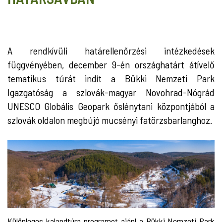
A rendkívüli határellenőrzési intézkedések
függvényében, december 9-én országhatárt átívelő
tematikus túrát indít a Bükki Nemzeti Park
Igazgatóság a szlovák-magyar Novohrad-Nógrád
UNESCO Globális Geopark őslénytani központjából a
szlovák oldalon megbújó mucsényi fatörzsbarlanghoz.
Különleges kalandtúra programot ajánl a Bükki Nemzeti Park