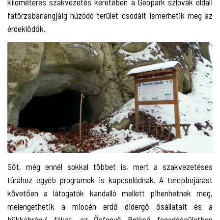
kilométeres szakvezetés keretében a Geopark szlovák oldali
fatörzsbarlangjáig húzódó terület csodáit ismerhetik meg az
érdeklődők.
Sőt, még ennél sokkal többet is, mert a szakvezetéses
túrához egyéb programok is kapcsolódnak. A terepbejárást
követően a látogatók kandalló mellett pihenhetnek meg,
melengethetik a miocén erdő didergő ősállatait és a
bükkábrányi fákat, az Ősfenyő Belépő fogadóépületben