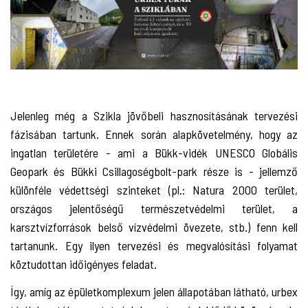
Jelenleg még a Szikla jövőbeli hasznosításának tervezési
fázisában tartunk. Ennek során alapkövetelmény, hogy az
ingatlan területére - ami a Bükk-vidék UNESCO Globális
Geopark és Bükki Csillagoségbolt-park része is - jellemző
különféle védettségi szinteket (pl.: Natura 2000 terület,
országos jelentőségű természetvédelmi terület, a
karsztvízforrások belső vízvédelmi övezete, stb.) fenn kell
tartanunk. Egy ilyen tervezési és megvalósítási folyamat
köztudottan időigényes feladat.
Így, amíg az épületkomplexum jelen állapotában látható, urbex