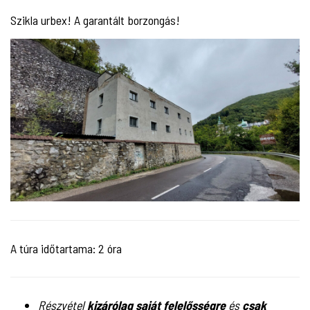
Szikla urbex! A garantált borzongás!
A túra időtartama: 2 óra
Részvétel
kizárólag saját felelősségre
és
csak