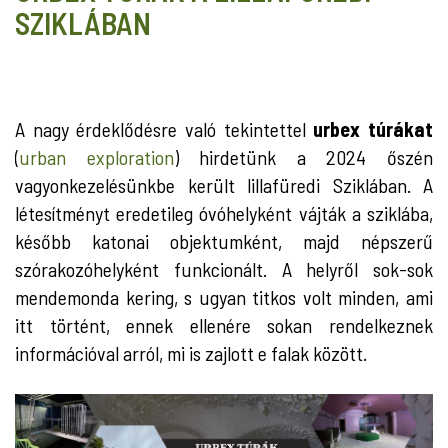
SZIKLÁBAN
A nagy érdeklődésre való tekintettel
urbex túrákat
(
urban exploration
) hirdetünk a 2024 őszén
vagyonkezelésünkbe került lillafüredi Sziklában. A
létesítményt eredetileg óvóhelyként vájták a sziklába,
később katonai objektumként, majd népszerű
szórakozóhelyként funkcionált. A helyről sok-sok
mendemonda kering, s ugyan titkos volt minden, ami
itt történt, ennek ellenére sokan rendelkeznek
információval arról, mi is zajlott e falak között.