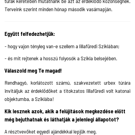
túrák keretében mutatnánk be azt az érdeklődő közönségnek.
Terveink szerint minden hónap második vasárnapján.
Együtt felfedezhetjük:
- hogy vajon tényleg van-e szellem a lillafüredi Sziklában;
- és mit rejtenek a hosszú folyosók a Szikla belsejében.
Válaszold meg Te magad!
Rendhagyó, korlátozott számú, szakvezetett urbex túrára
invitáljuk az érdeklődőket a titokzatos lillafüredi volt katonai
objektumba, a Sziklába!
Kik lesznek azok, akik a felújítások megkezdése előtt
még bejuthatnak és láthatják a jelenlegi állapotot?
A résztvevőket egyedi ajándékkal lepjük meg.