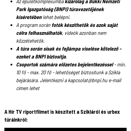
Az épületkomplexumba
kizárólag a Bükki Nemzeti
Park Igazgatóság (BNPI) túravezetőjének
kíséretében
lehet belépni.
A program során
fotók készíthetők és azok saját
célra felhasználhatók
, videók azonban nem
közzétehetők.
A túra során sisak és fejlámpa viselése kötelező -
ezeket a BNPI biztosítja
.
Csoportok számára előzetes bejelentkezéssel
- min.
10 fő - max. 20 fő - lehetőséget biztosítunk a Szikla
bejárására. Jelentkezni a kapcsolat@bnpi.hu e-mail
címen lehet
A Hír TV riportfilmet is készített a Szikláról és urbex
túráinkról: