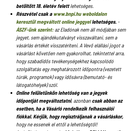
betöltött 18. életév felett
lehetséges.
Részvétel csak a
www.bnpi.hu weboldalon
keresztül megváltott online jeggyel
lehetséges.
-
ÁSZF-ünk szerint:
az Eladónak nem áll módjában sem
jegyet, sem ajándékutalványt visszaváltani, sem a
vásárlás értékét visszatéríteni. A Vevő elállási jogot a
vásárlást követően nem gyakorolhat, tekintettel arra,
hogy szabadidős tevékenységekhez kapcsolódó
szolgáltatás egy meghatározott időpontra (vezetett
túrák, programok) vagy idősávra (bemutató- és
látogatóhelyek) szól.
Online felületünkön lehetőség van a jegyek
időpontját megváltoztatni
, azonban
csak abban az
esetben, ha a Vásárló rendelkezik felhasználói
fiókkal. Kérjük, hogy regisztráljanak a vásárláskor,
hogy ne essenek el ettől a lehetőségtől!