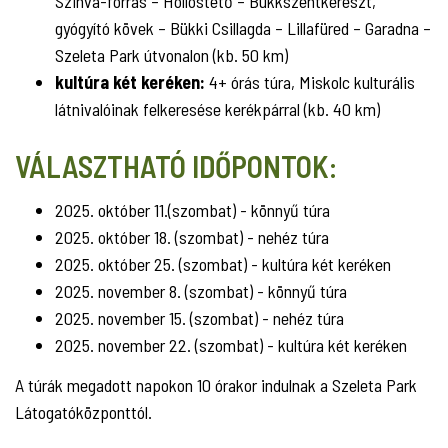
Szinva-forrás – Hollóstető – Bükkszentkereszt,
gyógyító kövek – Bükki Csillagda – Lillafüred – Garadna –
Szeleta Park útvonalon (kb. 50 km)
kultúra két keréken:
4+ órás túra, Miskolc kulturális
látnivalóinak felkeresése kerékpárral (kb. 40 km)
VÁLASZTHATÓ IDŐPONTOK:
2025. október 11.(szombat) - könnyű túra
2025. október 18. (szombat) - nehéz túra
2025. október 25. (szombat) - kultúra két keréken
2025. november 8. (szombat) - könnyű túra
2025. november 15. (szombat) - nehéz túra
2025. november 22. (szombat) - kultúra két keréken
A túrák megadott napokon 10 órakor indulnak a Szeleta Park
Látogatóközponttól.