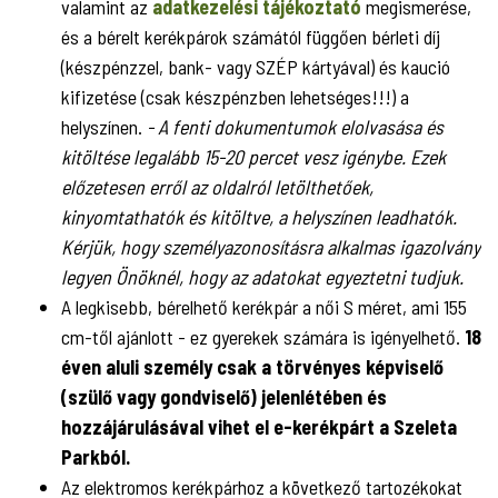
valamint az
adatkezelési tájékoztató
megismerése,
és a bérelt kerékpárok számától függően bérleti díj
(készpénzzel, bank- vagy SZÉP kártyával) és kaució
kifizetése (csak készpénzben lehetséges!!!) a
helyszínen.
- A fenti dokumentumok elolvasása és
kitöltése legalább 15-20 percet vesz igénybe. Ezek
előzetesen erről az oldalról letölthetőek,
kinyomtathatók és kitöltve, a helyszínen leadhatók.
Kérjük, hogy személyazonosításra alkalmas igazolvány
legyen Önöknél, hogy az adatokat egyeztetni tudjuk.
A legkisebb, bérelhető kerékpár a női S méret, ami 155
cm-től ajánlott - ez gyerekek számára is igényelhető.
18
éven aluli személy csak a törvényes képviselő
(szülő vagy gondviselő) jelenlétében és
hozzájárulásával vihet el e-kerékpárt a Szeleta
Parkból.
Az elektromos kerékpárhoz a következő tartozékokat