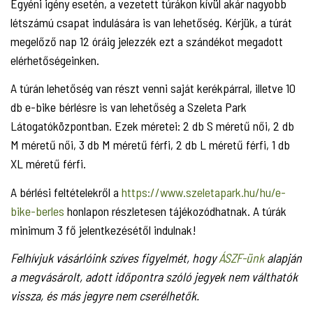
Egyéni igény esetén, a vezetett túrákon kívül akár nagyobb
létszámú csapat indulására is van lehetőség. Kérjük, a túrát
megelőző nap 12 óráig jelezzék ezt a szándékot megadott
elérhetőségeinken.
A túrán lehetőség van részt venni saját kerékpárral, illetve 10
db e-bike bérlésre is van lehetőség a Szeleta Park
Látogatóközpontban. Ezek méretei: 2 db S méretű női, 2 db
M méretű női, 3 db M méretű férfi, 2 db L méretű férfi, 1 db
XL méretű férfi.
A bérlési feltételekről a
https://www.szeletapark.hu/hu/e-
bike-berles
honlapon részletesen tájékozódhatnak. A túrák
minimum 3 fő jelentkezésétől indulnak!
Felhívjuk vásárlóink szíves figyelmét, hogy
ÁSZF-ünk
alapján
a megvásárolt, adott időpontra szóló jegyek nem válthatók
vissza, és más jegyre nem cserélhetők.