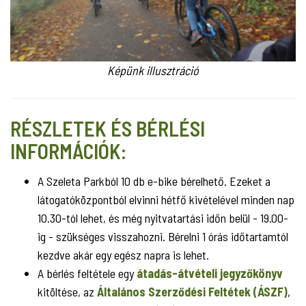
Képünk illusztráció
RÉSZLETEK ÉS BÉRLÉSI
INFORMÁCIÓK:
A Szeleta Parkból 10 db e-bike bérelhető. Ezeket a
látogatóközpontból elvinni hétfő kivételével minden nap
10.30-tól lehet, és még nyitvatartási időn belül - 19.00-
ig - szükséges visszahozni. Bérelni 1 órás időtartamtól
kezdve akár egy egész napra is lehet.
A bérlés feltétele egy
átadás-átvételi jegyzőkönyv
kitöltése, az
Általános Szerződési Feltétek (ÁSZF)
,