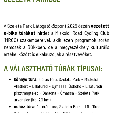
A Szeleta Park Látogatóközpont 2025 őszén
vezetett
e-bike túrákat
hirdet a Miskolci Road Cycling Club
(MRCC) szakembereivel, akik ezen programok során
nemcsak a Bükkben, de a megyeszékhely kulturális
értékei között is elkalauzolják a résztvevőket.
A VÁLASZTHATÓ TÚRÁK TÍPUSAI:
könnyű túra:
3 órás túra, Szeleta Park – Miskolci
Állatkert – Lillafüred – Újmassai Őskohó – Lillafüredi
pisztrángtelep – Garadna – Ómassa – Szeleta Park
útvonalon (kb. 20 km)
nehéz túra:
4+ órás túra, Szeleta Park – Lillafüred –