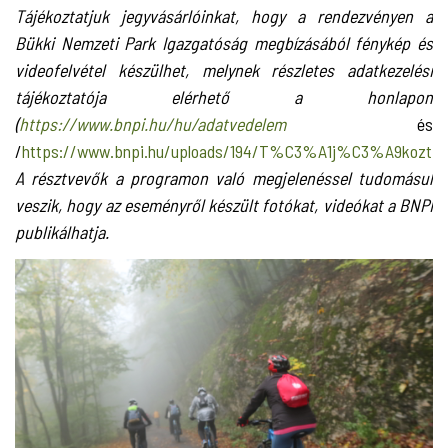
Tájékoztatjuk jegyvásárlóinkat, hogy a rendezvényen a
Bükki Nemzeti Park Igazgatóság megbízásából fénykép és
videofelvétel készülhet, melynek részletes adatkezelési
tájékoztatója elérhető a honlapon
(
https://www.bnpi.hu/hu/adatvedelem
és
/
https://www.bnpi.hu/uploads/194/T%C3%A1j%C3%A9kozt...
)
A résztvevők a programon való megjelenéssel tudomásul
veszik, hogy az eseményről készült fotókat, videókat a BNPI
publikálhatja.