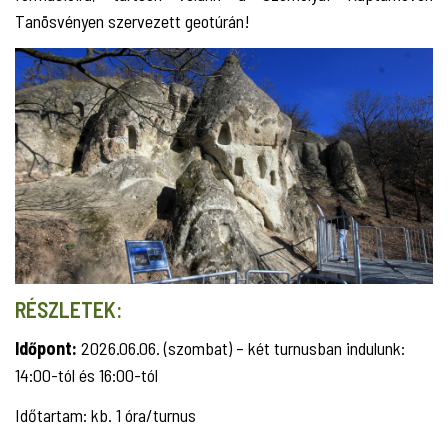
Tanösvényen szervezett geotúrán!
RÉSZLETEK:
Időpont:
2026.06.06. (szombat) – két turnusban indulunk:
14:00-tól és 16:00-tól
Időtartam: kb. 1 óra/turnus