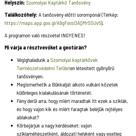
Helyszín:
Szomolyai Kaptárkő Tanösvény
Találkozóhely:
A tanösvény előtti sorompónál (Térkép:
https://maps.app.goo.gl/A9gFoosDAQMrSSUv5
).
A programon való részvétel INGYENES!
Mi várja a résztvevőket a geotúrán?
Végighaladunk a
Szomolyai kaptárkövek
Természetvédelmi Terület
en létesített gyönyörű
tanösvényen.
Megismerhetik a Bükkalját alkotó vulkáni kőzetek
különleges kialakulásának történetét.
Fény derül arra, hogy miért maradtak itt ezek a sziklák,
és hogy vajon kik és miért faragtak beléjük rejtélyes
ablakokat?
Körbejárjuk a nagy kérdéseket: vajon
sziklaméhészetként, áldozati helyként vagy esetleg