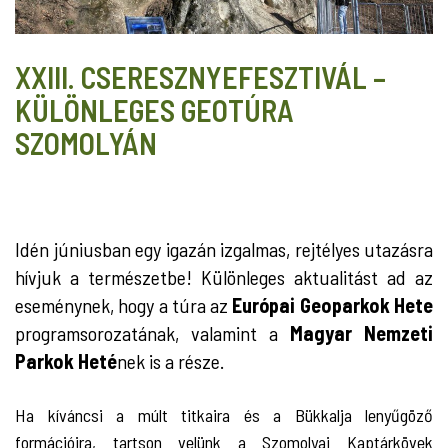
XXIII. CSERESZNYEFESZTIVÁL –
KÜLÖNLEGES GEOTÚRA
SZOMOLYÁN
Idén júniusban egy igazán izgalmas, rejtélyes utazásra
hívjuk a természetbe! Különleges aktualitást ad az
eseménynek, hogy a túra az
Európai Geoparkok Hete
programsorozatának, valamint a
Magyar Nemzeti
Parkok Heté
nek is a része.
Ha kíváncsi a múlt titkaira és a Bükkalja lenyűgöző
formációira, tartson velünk a Szomolyai Kaptárkövek