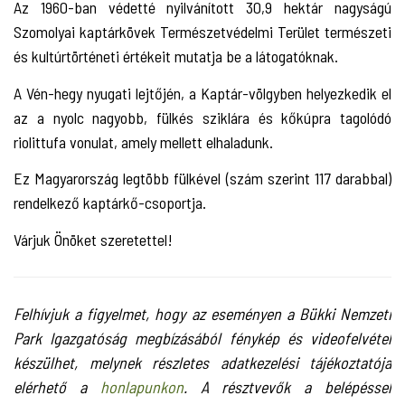
Az 1960-ban védetté nyilvánított 30,9 hektár nagyságú
Szomolyai kaptárkövek Természetvédelmi Terület természeti
és kultúrtörténeti értékeit mutatja be a látogatóknak.
A Vén-hegy nyugati lejtőjén, a Kaptár-völgyben helyezkedik el
az a nyolc nagyobb, fülkés sziklára és kőkúpra tagolódó
riolittufa vonulat, amely mellett elhaladunk.
Ez Magyarország legtöbb fülkével (szám szerint 117 darabbal)
rendelkező kaptárkő-csoportja.
Várjuk Önöket szeretettel!
Felhívjuk a figyelmet, hogy az eseményen a Bükki Nemzeti
Park Igazgatóság megbízásából fénykép és videofelvétel
készülhet, melynek részletes adatkezelési tájékoztatója
elérhető a
honlapunkon
. A résztvevők a belépéssel